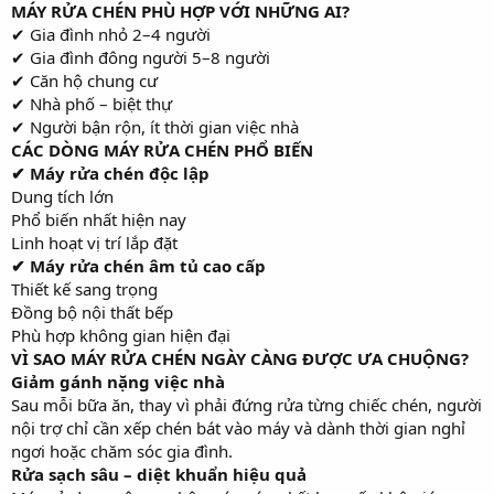
MÁY RỬA CHÉN PHÙ HỢP VỚI NHỮNG AI?
✔ Gia đình nhỏ 2–4 người
✔ Gia đình đông người 5–8 người
✔ Căn hộ chung cư
✔ Nhà phố – biệt thự
✔ Người bận rộn, ít thời gian việc nhà
CÁC DÒNG MÁY RỬA CHÉN PHỔ BIẾN
✔ Máy rửa chén độc lập
Dung tích lớn
Phổ biến nhất hiện nay
Linh hoạt vị trí lắp đặt
✔ Máy rửa chén âm tủ cao cấp
Thiết kế sang trọng
Đồng bộ nội thất bếp
Phù hợp không gian hiện đại
VÌ SAO MÁY RỬA CHÉN NGÀY CÀNG ĐƯỢC ƯA CHUỘNG?
Giảm gánh nặng việc nhà
Sau mỗi bữa ăn, thay vì phải đứng rửa từng chiếc chén, người
nội trợ chỉ cần xếp chén bát vào máy và dành thời gian nghỉ
ngơi hoặc chăm sóc gia đình.
Rửa sạch sâu – diệt khuẩn hiệu quả