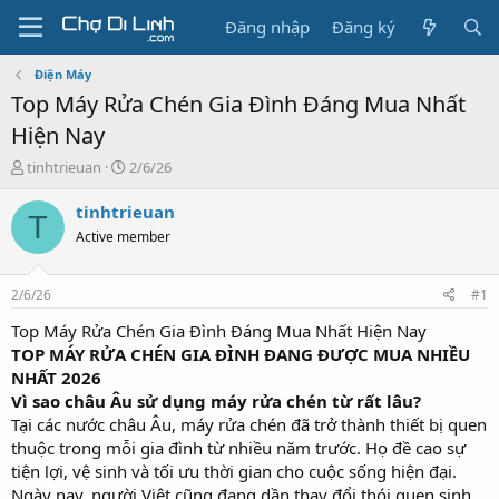
Đăng nhập
Đăng ký
Điện Máy
Top Máy Rửa Chén Gia Đình Đáng Mua Nhất
Hiện Nay
T
N
tinhtrieuan
2/6/26
h
g
r
à
tinhtrieuan
T
e
y
Active member
a
g
d
ử
s
i
2/6/26
#1
t
a
Top Máy Rửa Chén Gia Đình Đáng Mua Nhất Hiện Nay
r
TOP MÁY RỬA CHÉN GIA ĐÌNH ĐANG ĐƯỢC MUA NHIỀU
t
NHẤT 2026
e
Vì sao châu Âu sử dụng máy rửa chén từ rất lâu?
r
Tại các nước châu Âu, máy rửa chén đã trở thành thiết bị quen
thuộc trong mỗi gia đình từ nhiều năm trước. Họ đề cao sự
tiện lợi, vệ sinh và tối ưu thời gian cho cuộc sống hiện đại.
Ngày nay, người Việt cũng đang dần thay đổi thói quen sinh