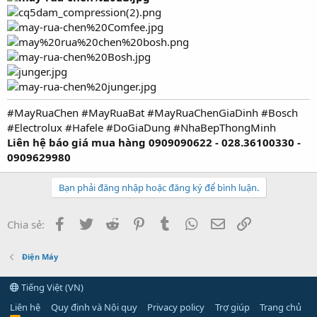
#MayRuaChen #MayRuaBat #MayRuaChenGiaDinh #Bosch
#Electrolux #Hafele #DoGiaDung #NhaBepThongMinh
Liên hệ báo giá mua hàng 0909090622 - 028.36100330 -
0909629980
Bạn phải đăng nhập hoặc đăng ký để bình luận.
Facebook
Twitter
Reddit
Pinterest
Tumblr
WhatsApp
Email
Link
Chia sẻ:
Điện Máy
Tiếng Việt (VN)
Liên hệ
Quy định và Nội quy
Privacy policy
Trợ giúp
Trang chủ