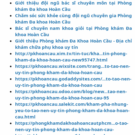
Giới thiệu đội ngũ bác sĩ chuyên môn tại Phòng
khám Đa khoa Hoàn Cầu
Chăm sóc sức khỏe cùng đội ngũ chuyên gia Phòng
khám Đa khoa Hoàn Cầu
Bác sĩ chuyên nam khoa giỏi tại Phòng khám Đa
khoa Hoàn Cầu
Giới thiệu Phòng khám Đa Khoa Hoàn Cầu - Địa chỉ
khám chữa phụ khoa uy tín
http://pkhoancau.xim.tv/tin-tuc/kha...tin-phong-
kham-da-khoa-hoan-cau-new95747.html
https://pkhoancau.wixsite.com/trang...to-tao-nen-
uy-tin-phong-kham-da-khoa-hoan-cau
https://pkhoancau.godaddysites.com/...to-tao-nen-
uy-tin-phong-kham-da-khoa-hoan-cau
https://pkhoancau.odoo.com/blog/new...tao-nen-
uy-tin-phong-kham-da-khoa-hoan-cau-95
https://pkhoancau.salekit.com/kham-pha-nhung-
yeu-to-tao-nen-uy-tin-phong-kham-da-khoa-hoan-
cau.html
https://phongkhamdakhoahoancautphcm...o-tao-
nen-uy-tin-phong-kham-da-khoa-hoan-cau-