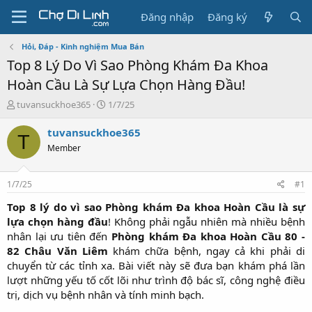
Đăng nhập
Đăng ký
Hỏi, Đáp - Kinh nghiệm Mua Bán
Top 8 Lý Do Vì Sao Phòng Khám Đa Khoa
Hoàn Cầu Là Sự Lựa Chọn Hàng Đầu!
T
N
tuvansuckhoe365
1/7/25
h
g
r
à
tuvansuckhoe365
T
e
y
Member
a
g
d
ử
s
i
1/7/25
#1
t
a
Top 8 lý do vì sao Phòng khám Đa khoa Hoàn Cầu là sự
r
lựa chọn hàng đầu
! Không phải ngẫu nhiên mà nhiều bệnh
t
nhân lại ưu tiên đến
Phòng khám Đa khoa Hoàn Cầu 80 -
e
82 Châu Văn Liêm
khám chữa bệnh, ngay cả khi phải di
r
chuyển từ các tỉnh xa. Bài viết này sẽ đưa bạn khám phá lần
lượt những yếu tố cốt lõi như trình độ bác sĩ, công nghệ điều
trị, dịch vụ bệnh nhân và tính minh bạch.