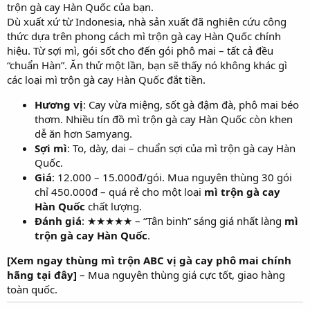
trộn gà cay Hàn Quốc của bạn.
Dù xuất xứ từ Indonesia, nhà sản xuất đã nghiên cứu công
thức dựa trên phong cách mì trộn gà cay Hàn Quốc chính
hiệu. Từ sợi mì, gói sốt cho đến gói phô mai – tất cả đều
“chuẩn Hàn”. Ăn thử một lần, bạn sẽ thấy nó không khác gì
các loại mì trộn gà cay Hàn Quốc đắt tiền.
Hương vị
: Cay vừa miệng, sốt gà đậm đà, phô mai béo
thơm. Nhiều tín đồ mì trộn gà cay Hàn Quốc còn khen
dễ ăn hơn Samyang.
Sợi mì
: To, dày, dai – chuẩn sợi của mì trộn gà cay Hàn
Quốc.
Giá
: 12.000 – 15.000đ/gói. Mua nguyên thùng 30 gói
chỉ 450.000đ – quá rẻ cho một loại
mì trộn gà cay
Hàn Quốc
chất lượng.
Đánh giá
: ★★★★★ – “Tân binh” sáng giá nhất làng
mì
trộn gà cay Hàn Quốc
.
[Xem ngay thùng mì trộn ABC vị gà cay phô mai chính
hãng tại đây]
– Mua nguyên thùng giá cực tốt, giao hàng
toàn quốc.