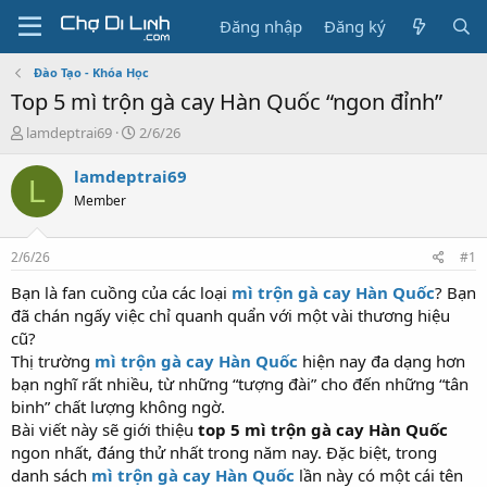
Đăng nhập
Đăng ký
Đào Tạo - Khóa Học
Top 5 mì trộn gà cay Hàn Quốc “ngon đỉnh”
T
N
lamdeptrai69
2/6/26
h
g
r
à
lamdeptrai69
L
e
y
Member
a
g
d
ử
s
i
2/6/26
#1
t
a
Bạn là fan cuồng của các loại
mì trộn gà cay Hàn Quốc
? Bạn
r
đã chán ngấy việc chỉ quanh quẩn với một vài thương hiệu
t
cũ?
e
Thị trường
mì trộn gà cay Hàn Quốc
hiện nay đa dạng hơn
r
bạn nghĩ rất nhiều, từ những “tượng đài” cho đến những “tân
binh” chất lượng không ngờ.
Bài viết này sẽ giới thiệu
top 5 mì trộn gà cay Hàn Quốc
ngon nhất, đáng thử nhất trong năm nay. Đặc biệt, trong
danh sách
mì trộn gà cay Hàn Quốc
lần này có một cái tên