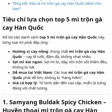
Tổng kết: Đâu là mì trộn gà cay Hàn Quốc dành cho
bạn?
Tiêu chí lựa chọn top 5 mì trộn gà
cay Hàn Quốc​
Để lọt vào danh sách
top 5 mì trộn gà cay Hàn Quốc
này,
từng loại mì phải đáp ứng:
Hương vị cay nồng
: Đúng chất
mì trộn gà cay Hàn
Quốc
– cay tê lưỡi, đậm đà, không nhạt nhẽo.
Sợi mì dai ngon
: Sợi mì to, dày, khi trộn sốt thấm đều,
không bị nát.
Dễ mua tại Việt Nam
: Các loại
mì trộn gà cay Hàn
Quốc
phải dễ tìm, không bị “hàng hiếm”.
Giá cả hợp lý
: Từ bình dân đến cao cấp, miễn là xứng
đáng với chất lượng.
1. Samyang Buldak Spicy Chicken –
Huyền thoại mì trộn gà cay Hàn