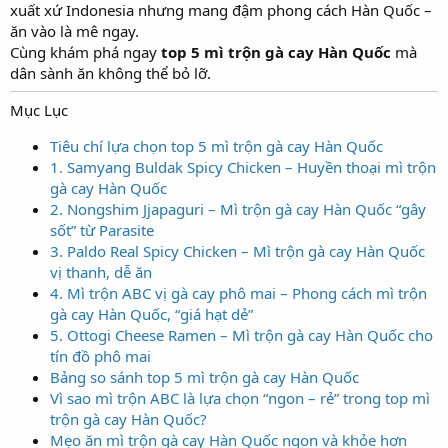
xuất xứ Indonesia nhưng mang đậm phong cách Hàn Quốc –
ăn vào là mê ngay.
Cùng khám phá ngay
top 5 mì trộn gà cay Hàn Quốc
mà
dân sành ăn không thể bỏ lỡ.
Mục Lục
Tiêu chí lựa chọn top 5 mì trộn gà cay Hàn Quốc
1. Samyang Buldak Spicy Chicken – Huyền thoại mì trộn
gà cay Hàn Quốc
2. Nongshim Jjapaguri – Mì trộn gà cay Hàn Quốc “gây
sốt” từ Parasite
3. Paldo Real Spicy Chicken – Mì trộn gà cay Hàn Quốc
vị thanh, dễ ăn
4. Mì trộn ABC vị gà cay phô mai – Phong cách mì trộn
gà cay Hàn Quốc, “giá hạt dẻ”
5. Ottogi Cheese Ramen – Mì trộn gà cay Hàn Quốc cho
tín đồ phô mai
Bảng so sánh top 5 mì trộn gà cay Hàn Quốc
Vì sao mì trộn ABC là lựa chọn “ngon – rẻ” trong top mì
trộn gà cay Hàn Quốc?
Mẹo ăn mì trộn gà cay Hàn Quốc ngon và khỏe hơn