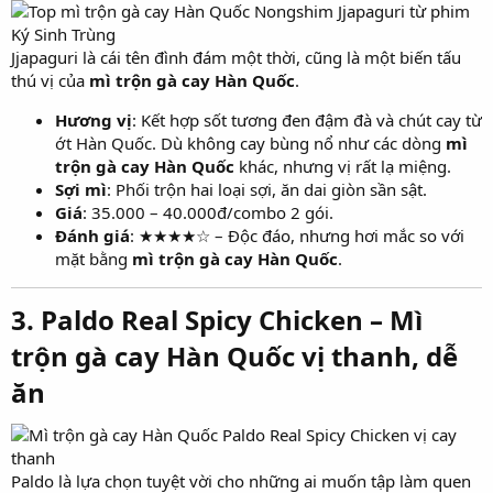
Jjapaguri là cái tên đình đám một thời, cũng là một biến tấu
thú vị của
mì trộn gà cay Hàn Quốc
.
Hương vị
: Kết hợp sốt tương đen đậm đà và chút cay từ
ớt Hàn Quốc. Dù không cay bùng nổ như các dòng
mì
trộn gà cay Hàn Quốc
khác, nhưng vị rất lạ miệng.
Sợi mì
: Phối trộn hai loại sợi, ăn dai giòn sần sật.
Giá
: 35.000 – 40.000đ/combo 2 gói.
Đánh giá
: ★★★★☆ – Độc đáo, nhưng hơi mắc so với
mặt bằng
mì trộn gà cay Hàn Quốc
.
3. Paldo Real Spicy Chicken – Mì
trộn gà cay Hàn Quốc vị thanh, dễ
ăn​
Paldo là lựa chọn tuyệt vời cho những ai muốn tập làm quen