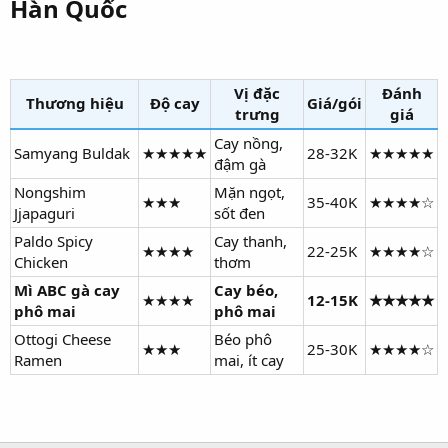
Hàn Quốc​
Vị đặc
Đánh
Thương hiệu
Độ cay
Giá/gói
trưng
giá
Cay nồng,
Samyang Buldak
★★★★★
28-32K
★★★★★
đậm gà
Nongshim
Mặn ngọt,
★★★
35-40K
★★★★☆
Jjapaguri
sốt đen
Paldo Spicy
Cay thanh,
★★★★
22-25K
★★★★☆
Chicken
thơm
Mì ABC gà cay
Cay béo,
★★★★
12-15K
★★★★★
phô mai
phô mai
Ottogi Cheese
Béo phô
★★★
25-30K
★★★★☆
Ramen
mai, ít cay