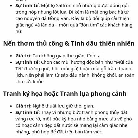
Sự tinh tế:
Một lọ Saffron nhỏ nhưng được đóng gói
trong hộp nhung lót lụa. Đi kèm là mật ong bạc hà từ
cao nguyên đá Đồng Văn. Đây là bộ đôi giúp cải thiện
giấc ngủ và làn da – món quà “đốn tim” các khách hàng
nữ.
Nến thơm thủ công & Tinh dầu thiên nhiên​
Giá trị:
Tạo không gian thư giãn, tĩnh tại.
Sự tinh tế:
Chọn các mùi hương độc bản như “Mùi của
Tết” (hương quế, hồi, mùi già) hoặc mùi gỗ trầm thanh
lịch. Nến phải làm từ sáp đậu nành, không khói, an toàn
cho sức khỏe.
Tranh ký họa hoặc Tranh lụa phong cảnh​
Giá trị:
Nghệ thuật lưu giữ thời gian.
Sự tinh tế:
Thay vì những bức tranh phong thủy dát
vàng rực rỡ, một bức ký họa nhỏ bằng mực tàu về phố
cổ hoặc cảnh đẹp đất nước sẽ mang lại cảm giác nhẹ
nhàng, phù hợp để đặt trên bàn làm việc.