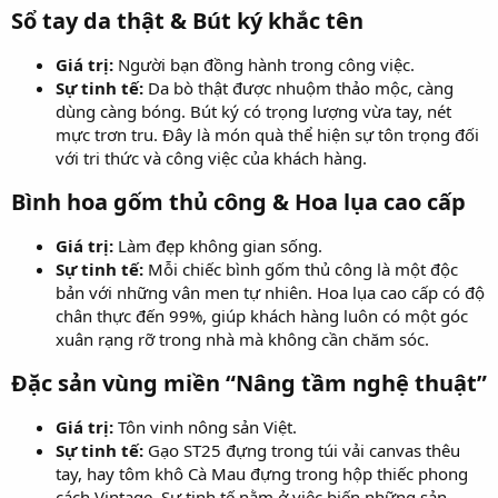
Sổ tay da thật & Bút ký khắc tên​
Giá trị:
Người bạn đồng hành trong công việc.
Sự tinh tế:
Da bò thật được nhuộm thảo mộc, càng
dùng càng bóng. Bút ký có trọng lượng vừa tay, nét
mực trơn tru. Đây là món quà thể hiện sự tôn trọng đối
với tri thức và công việc của khách hàng.
Bình hoa gốm thủ công & Hoa lụa cao cấp​
Giá trị:
Làm đẹp không gian sống.
Sự tinh tế:
Mỗi chiếc bình gốm thủ công là một độc
bản với những vân men tự nhiên. Hoa lụa cao cấp có độ
chân thực đến 99%, giúp khách hàng luôn có một góc
xuân rạng rỡ trong nhà mà không cần chăm sóc.
Đặc sản vùng miền “Nâng tầm nghệ thuật”​
Giá trị:
Tôn vinh nông sản Việt.
Sự tinh tế:
Gạo ST25 đựng trong túi vải canvas thêu
tay, hay tôm khô Cà Mau đựng trong hộp thiếc phong
cách Vintage. Sự tinh tế nằm ở việc biến những sản