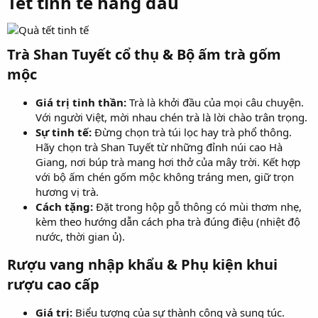
Tết tinh tế hàng đầu​
Trà Shan Tuyết cổ thụ & Bộ ấm trà gốm
mộc​
Giá trị tinh thần:
Trà là khởi đầu của mọi câu chuyện.
Với người Việt, mời nhau chén trà là lời chào trân trọng.
Sự tinh tế:
Đừng chọn trà túi lọc hay trà phổ thông.
Hãy chọn trà Shan Tuyết từ những đỉnh núi cao Hà
Giang, nơi búp trà mang hơi thở của mây trời. Kết hợp
với bộ ấm chén gốm mộc không tráng men, giữ trọn
hương vị trà.
Cách tặng:
Đặt trong hộp gỗ thông có mùi thơm nhẹ,
kèm theo hướng dẫn cách pha trà đúng điệu (nhiệt độ
nước, thời gian ủ).
Rượu vang nhập khẩu & Phụ kiện khui
rượu cao cấp​
Giá trị:
Biểu tượng của sự thành công và sung túc.