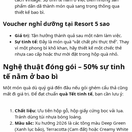
phẩm dân dã thành món quà sang trọng thông qua
thiết kế bao bì.
Voucher nghỉ dưỡng tại Resort 5 sao​
Giá trị:
Tận hưởng thành quả sau một năm làm việc.
Sự tinh tế:
Đây là món quà “vật chất phi thực thể”. Thay
vì một phong bì khô khan, hãy thiết kế một chiếc thẻ
nhựa cao cấp hoặc thư mời đặt trong hộp quà nhỏ.
Nghệ thuật đóng gói – 50% sự tinh
tế nằm ở bao bì​
Một món quà dù quý giá đến đâu nếu gói ghém cẩu thả cũng
mất đi giá trị. Để đạt chuẩn
quà Tết tinh tế
, bạn cần lưu ý:
Chất liệu:
Ưu tiên hộp gỗ, hộp giấy cứng bọc vải lụa.
Tránh dùng túi nhựa bóng loáng.
Màu sắc:
Xu hướng 2026 là các tông màu Deep Green
(Xanh lục bảo), Terracotta (Cam đất) hoặc Creamy White