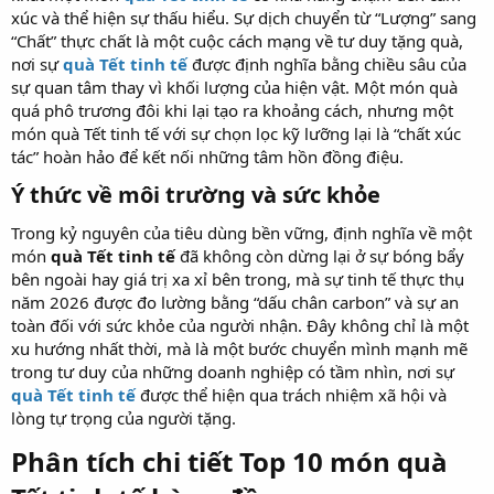
xúc và thể hiện sự thấu hiểu. Sự dịch chuyển từ “Lượng” sang
“Chất” thực chất là một cuộc cách mạng về tư duy tặng quà,
nơi sự
quà Tết tinh tế
được định nghĩa bằng chiều sâu của
sự quan tâm thay vì khối lượng của hiện vật. Một món quà
quá phô trương đôi khi lại tạo ra khoảng cách, nhưng một
món quà Tết tinh tế với sự chọn lọc kỹ lưỡng lại là “chất xúc
tác” hoàn hảo để kết nối những tâm hồn đồng điệu.
Ý thức về môi trường và sức khỏe​
Trong kỷ nguyên của tiêu dùng bền vững, định nghĩa về một
món
quà Tết tinh tế
đã không còn dừng lại ở sự bóng bẩy
bên ngoài hay giá trị xa xỉ bên trong, mà sự tinh tế thực thụ
năm 2026 được đo lường bằng “dấu chân carbon” và sự an
toàn đối với sức khỏe của người nhận. Đây không chỉ là một
xu hướng nhất thời, mà là một bước chuyển mình mạnh mẽ
trong tư duy của những doanh nghiệp có tầm nhìn, nơi sự
quà Tết tinh tế
được thể hiện qua trách nhiệm xã hội và
lòng tự trọng của người tặng.
Phân tích chi tiết Top 10 món quà