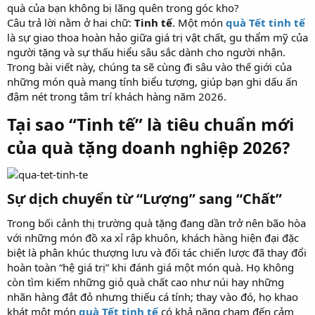
quà của bạn không bị lãng quên trong góc kho?
Câu trả lời nằm ở hai chữ:
Tinh tế
. Một món
quà Tết tinh tế
là sự giao thoa hoàn hảo giữa giá trị vật chất, gu thẩm mỹ của
người tặng và sự thấu hiểu sâu sắc dành cho người nhận.
Trong bài viết này, chúng ta sẽ cùng đi sâu vào thế giới của
những món quà mang tính biểu tượng, giúp bạn ghi dấu ấn
đậm nét trong tâm trí khách hàng năm 2026.
Tại sao “Tinh tế” là tiêu chuẩn mới
của quà tặng doanh nghiệp 2026?​
Sự dịch chuyển từ “Lượng” sang “Chất”​
Trong bối cảnh thị trường quà tặng đang dần trở nên bão hòa
với những món đồ xa xỉ rập khuôn, khách hàng hiện đại đặc
biệt là phân khúc thượng lưu và đối tác chiến lược đã thay đổi
hoàn toàn “hệ giá trị” khi đánh giá một món quà. Họ không
còn tìm kiếm những giỏ quà chất cao như núi hay những
nhãn hàng đắt đỏ nhưng thiếu cá tính; thay vào đó, họ khao
khát một món
quà Tết tinh tế
có khả năng chạm đến cảm