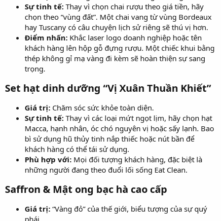
Sự tinh tế:
Thay vì chọn chai rượu theo giá tiền, hãy
chọn theo “vùng đất”. Một chai vang từ vùng Bordeaux
hay Tuscany có câu chuyện lịch sử riêng sẽ thú vị hơn.
Điểm nhấn:
Khắc laser logo doanh nghiệp hoặc tên
khách hàng lên hộp gỗ đựng rượu. Một chiếc khui bằng
thép không gỉ mạ vàng đi kèm sẽ hoàn thiện sự sang
trọng.
Set hạt dinh dưỡng “Vị Xuân Thuần Khiết”​
Giá trị:
Chăm sóc sức khỏe toàn diện.
Sự tinh tế:
Thay vì các loại mứt ngọt lịm, hãy chọn hạt
Macca, hạnh nhân, óc chó nguyên vị hoặc sấy lạnh. Bao
bì sử dụng hũ thủy tinh nắp thiếc hoặc nút bần để
khách hàng có thể tái sử dụng.
Phù hợp với:
Mọi đối tượng khách hàng, đặc biệt là
những người đang theo đuổi lối sống Eat Clean.
Saffron & Mật ong bạc hà cao cấp​
Giá trị:
“Vàng đỏ” của thế giới, biểu tượng của sự quý
phái.