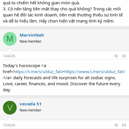
quá to chiếm hết không gian món quà.
3. Có nên tặng tiền mặt thay cho quà không? Trong các mối
quan hệ đối tác kinh doanh, tiền mặt thường thiếu sự tinh tế
và dễ bị hiểu lầm. Hãy chọn hiện vật mang tính kỷ niệm.
MarvinNah
M
New member
14/4/26
#2
Today's horoscope <a
href=
https://t.me/s/ulduz_fali
>
https://www.t.me/s/ulduz_fali/
</a> daily forecasts and life surprises for all zodiac signs.
Love, career, finances, and mood. Discover the future every
day.
vavada 51
V
New member
15/4/26
#3