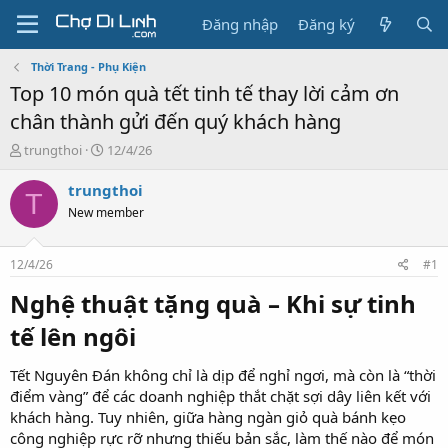
Đăng nhập
Đăng ký
Thời Trang - Phụ Kiện
Top 10 món quà tết tinh tế thay lời cảm ơn
chân thành gửi đến quý khách hàng
T
N
trungthoi
12/4/26
h
g
r
à
trungthoi
T
e
y
New member
a
g
d
ử
s
i
12/4/26
#1
t
a
Nghệ thuật tặng quà – Khi sự tinh
r
tế lên ngôi​
t
e
r
Tết Nguyên Đán không chỉ là dịp để nghỉ ngơi, mà còn là “thời
điểm vàng” để các doanh nghiệp thắt chặt sợi dây liên kết với
khách hàng. Tuy nhiên, giữa hàng ngàn giỏ quà bánh kẹo
công nghiệp rực rỡ nhưng thiếu bản sắc, làm thế nào để món