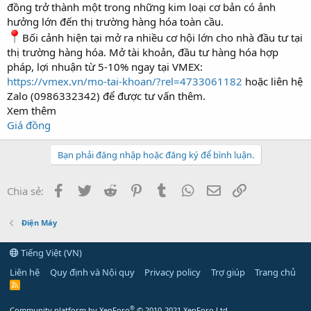
đồng trở thành một trong những kim loại cơ bản có ảnh
hưởng lớn đến thị trường hàng hóa toàn cầu.
Bối cảnh hiện tại mở ra nhiều cơ hội lớn cho nhà đầu tư tại
thị trường hàng hóa. Mở tài khoản, đầu tư hàng hóa hợp
pháp, lợi nhuận từ 5-10% ngay tại VMEX:
https://vmex.vn/mo-tai-khoan/?rel=4733061182
hoặc liên hệ
Zalo (0986332342) để được tư vấn thêm.
Xem thêm
Giá đồng
Bạn phải đăng nhập hoặc đăng ký để bình luận.
Facebook
Twitter
Reddit
Pinterest
Tumblr
WhatsApp
Email
Link
Chia sẻ:
Điện Máy
Tiếng Việt (VN)
Liên hệ
Quy định và Nội quy
Privacy policy
Trợ giúp
Trang chủ
R
S
S
®
Community platform by XenForo
© 2010-2021 XenForo Ltd.