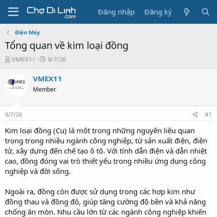
Đăng nhập
Đăng ký
Điện Máy
Tổng quan về kim loại đồng
T
N
VMEX11
9/7/26
h
g
r
à
VMEX11
e
y
Member
a
g
d
ử
s
i
9/7/26
#1
t
a
Kim loại đồng (Cu) là một trong những nguyên liệu quan
r
trọng trong nhiều ngành công nghiệp, từ sản xuất điện, điện
t
tử, xây dựng đến chế tạo ô tô. Với tính dẫn điện và dẫn nhiệt
e
cao, đồng đóng vai trò thiết yếu trong nhiều ứng dụng công
r
nghiệp và đời sống.
Ngoài ra, đồng còn được sử dụng trong các hợp kim như
đồng thau và đồng đỏ, giúp tăng cường độ bền và khả năng
chống ăn mòn. Nhu cầu lớn từ các ngành công nghiệp khiến