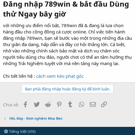
Đăng nhập 789win & bắt đầu Dùng
thử Ngay bây giờ​
với những ưu điểm nổi bật, 789win đã & đang là lựa chọn
hàng đầu cho cộng đồng cá cược online. Chỉ việc tiến hành
đăng nhập 789win, bạn sẽ bước vào một trong những địa cầu
thư giãn đa dạng, hấp dẫn và đầy cơ hội thắng lớn. Cá biệt,
nhờ vào những chính sách bảo mật và dịch vụ chăm sóc
người tiêu dùng chu đáo, người chơi có thể an tâm hưởng thụ
những Trải Nghiệm tuyệt vời mà nền tảng này mang lại.
Chi tiết liên hệ :
cách xem kèo phạt góc
Bạn phải đăng nhập hoặc đăng ký để bình luận.
Facebook
Twitter
Reddit
Pinterest
Tumblr
WhatsApp
Email
Link
Chia sẻ:
Hỏi, Đáp - Kinh nghiệm Mua Bán
Tiếng Việt (VN)