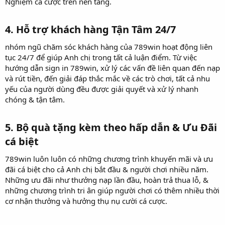
Nghiệm cá cược trên nền tảng.
4. Hỗ trợ khách hàng Tận Tâm 24/7​
nhóm ngũ chăm sóc khách hàng của 789win hoạt động liên
tục 24/7 để giúp Anh chị trong tất cả luận điểm. Từ việc
hướng dẫn sign in 789win, xử lý các vấn đề liên quan đến nạp
và rút tiền, đến giải đáp thắc mắc về các trò chơi, tất cả nhu
yếu của người dùng đều được giải quyết và xử lý nhanh
chóng & tận tâm.
5. Bộ quà tặng kèm theo hấp dẫn & Ưu Đãi
cá biệt​
789win luôn luôn có những chương trình khuyến mãi và ưu
đãi cá biệt cho cả Anh chị bắt đầu & người chơi nhiều năm.
Những ưu đãi như thưởng nạp lần đầu, hoàn trả thua lỗ, &
những chương trình tri ân giúp người chơi có thêm nhiều thời
cơ nhận thưởng và hưởng thụ nụ cười cá cược.