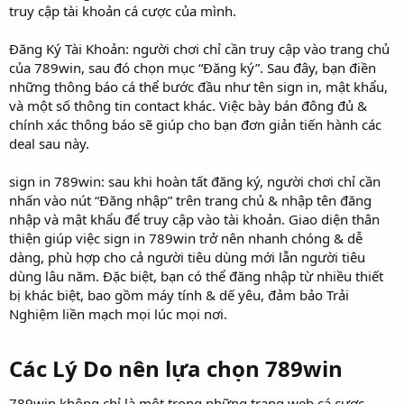
truy cập tài khoản cá cược của mình.
Đăng Ký Tài Khoản: người chơi chỉ cần truy cập vào trang chủ
của 789win, sau đó chọn mục “Đăng ký”. Sau đây, bạn điền
những thông báo cá thể bước đầu như tên sign in, mật khẩu,
và một số thông tin contact khác. Việc bày bán đông đủ &
chính xác thông báo sẽ giúp cho bạn đơn giản tiến hành các
deal sau này.
sign in 789win: sau khi hoàn tất đăng ký, người chơi chỉ cần
nhấn vào nút “Đăng nhập” trên trang chủ & nhập tên đăng
nhập và mật khẩu để truy cập vào tài khoản. Giao diện thân
thiện giúp việc sign in 789win trở nên nhanh chóng & dễ
dàng, phù hợp cho cả người tiêu dùng mới lẫn người tiêu
dùng lâu năm. Đặc biệt, bạn có thể đăng nhập từ nhiều thiết
bị khác biệt, bao gồm máy tính & dế yêu, đảm bảo Trải
Nghiệm liền mạch mọi lúc mọi nơi.
Các Lý Do nên lựa chọn 789win​
789win không chỉ là một trong những trang web cá cược