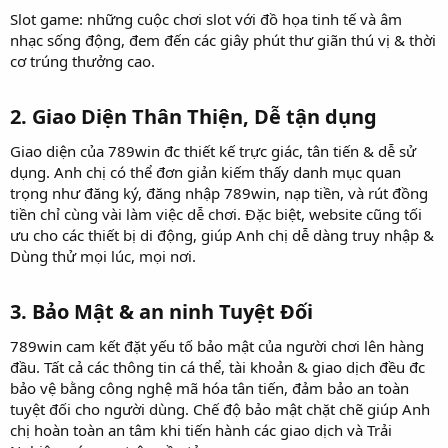
Slot game: những cuộc chơi slot với đồ họa tinh tế và âm
nhạc sống động, đem đến các giây phút thư giãn thú vị & thời
cơ trúng thưởng cao.
2. Giao Diện Thân Thiện, Dễ tận dụng​
Giao diện của 789win đc thiết kế trực giác, tân tiến & dễ sử
dụng. Anh chị có thể đơn giản kiếm thấy danh mục quan
trọng như đăng ký, đăng nhập 789win, nạp tiền, và rút đồng
tiền chỉ cùng vài làm việc dễ chơi. Đặc biệt, website cũng tối
ưu cho các thiết bị di động, giúp Anh chị dễ dàng truy nhập &
Dùng thử mọi lúc, mọi nơi.
3. Bảo Mật & an ninh Tuyệt Đối​
789win cam kết đặt yếu tố bảo mật của người chơi lên hàng
đầu. Tất cả các thông tin cá thể, tài khoản & giao dịch đều đc
bảo vệ bằng công nghệ mã hóa tân tiến, đảm bảo an toàn
tuyệt đối cho người dùng. Chế độ bảo mật chặt chẽ giúp Anh
chị hoàn toàn an tâm khi tiến hành các giao dịch và Trải