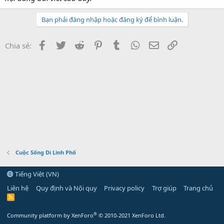
Bạn phải đăng nhập hoặc đăng ký để bình luận.
Facebook
Twitter
Reddit
Pinterest
Tumblr
WhatsApp
Email
Link
Chia sẻ:
Cuộc Sống Di Linh Phố
Tiếng Việt (VN)
Liên hệ
Quy định và Nội quy
Privacy policy
Trợ giúp
Trang chủ
R
S
S
®
Community platform by XenForo
© 2010-2021 XenForo Ltd.