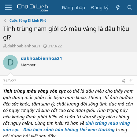
Đăng nhập
Đăng ký
Cuộc Sống Di Linh Phố
Tinh trùng nam giới có màu vàng là dấu hiệu
gì?
T
N
dakhoabienhoa21
31/3/22
h
g
r
à
dakhoabienhoa21
D
e
y
Member
a
g
d
ử
s
i
31/3/22
#1
t
a
Tinh trùng màu vàng vón cục
có thể là dấu hiệu cho thấy nam
r
giới đang mắc phải các bệnh nam khoa, không chỉ ảnh hưởng
t
đến sức khỏe, tâm sinh lý, chất lượng đời sống tình dục mà còn
e
có nguy cơ gây vô sinh rất cao cho nam giới. Tình trạng này
r
nếu không được phát hiện và chữa trị sớm sẽ gây biến chứng
rất nguy hiểm. Cùng tìm hiểu rõ hơn về
tinh trùng màu vàng
vón cục - Dấu hiệu cảnh báo không thể xem thường
trong
nội dung bài viết sau đây.