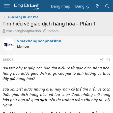
Đăng nhập
Đăng ký
Cuộc Sống Di Linh Phố
Tìm hiểu về giao dịch hàng hóa – Phần 1
T
N
vmexhanghoaphaisinh
15/5/26
h
g
r
à
vmexhanghoaphaisinh
e
y
Member
a
g
d
ử
s
i
15/5/26
#1
t
a
Bài viết này sẽ giúp các bạn tìm hiểu rõ về giao dịch hàng hóa:
r
Hàng hóa được giao dịch là gì, các yếu tố ảnh hưởng và thúc
t
đẩy giá hàng hóa?
e
r
Sau khi biết được những điều này, bạn có thể tìm hiểu về cách
thức giao dịch hàng hóa, và lựa chọn được những mã hàng
hóa phù hợp để giao dịch trên thị trường toàn cầu này tại Việt
Nam!