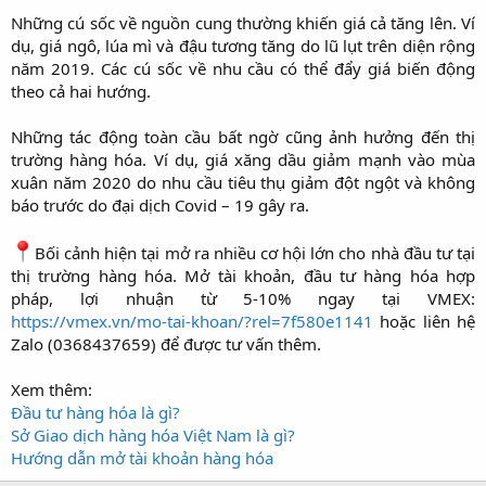
Những cú sốc về nguồn cung thường khiến giá cả tăng lên. Ví
dụ, giá ngô, lúa mì và đậu tương tăng do lũ lụt trên diện rộng
năm 2019. Các cú sốc về nhu cầu có thể đẩy giá biến động
theo cả hai hướng.
Những tác động toàn cầu bất ngờ cũng ảnh hưởng đến thị
trường hàng hóa. Ví dụ, giá xăng dầu giảm mạnh vào mùa
xuân năm 2020 do nhu cầu tiêu thụ giảm đột ngột và không
báo trước do đại dịch Covid – 19 gây ra.
Bối cảnh hiện tại mở ra nhiều cơ hội lớn cho nhà đầu tư tại
thị trường hàng hóa. Mở tài khoản, đầu tư hàng hóa hợp
pháp, lợi nhuận từ 5-10% ngay tại VMEX:
https://vmex.vn/mo-tai-khoan/?rel=7f580e1141
hoặc liên hệ
Zalo (0368437659) để được tư vấn thêm.
Xem thêm:
Đầu tư hàng hóa là gì?
Sở Giao dịch hàng hóa Việt Nam là gì?
Hướng dẫn mở tài khoản hàng hóa