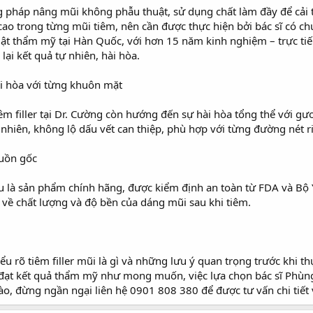
ơng pháp nâng mũi không phẫu thuật, sử dụng chất làm đầy để cải
cao trong từng mũi tiêm, nên cần được thực hiện bởi bác sĩ có c
t thẩm mỹ tại Hàn Quốc, với hơn 15 năm kinh nghiệm – trực ti
ại kết quả tự nhiên, hài hòa.
i hòa với từng khuôn mặt
êm filler tại Dr. Cường còn hướng đến sự hài hòa tổng thể với g
 nhiên, không lộ dấu vết can thiệp, phù hợp với từng đường nét ri
guồn gốc
ều là sản phẩm chính hãng, được kiểm định an toàn từ FDA và Bộ
về chất lượng và độ bền của dáng mũi sau khi tiêm.
ểu rõ tiêm filler mũi là gì và những lưu ý quan trọng trước khi t
ạt kết quả thẩm mỹ như mong muốn, việc lựa chọn bác sĩ Phùng M
o, đừng ngần ngại liên hệ 0901 808 380 để được tư vấn chi tiết 