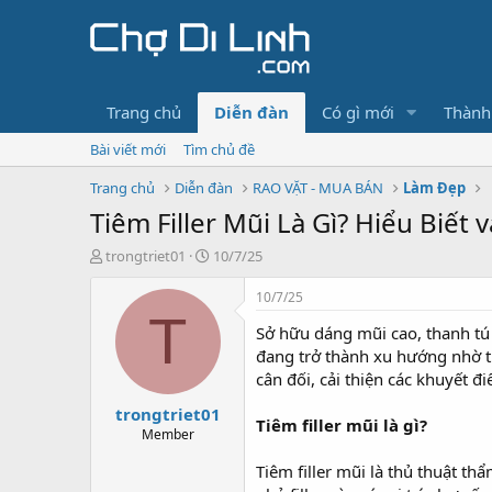
Trang chủ
Diễn đàn
Có gì mới
Thành
Bài viết mới
Tìm chủ đề
Trang chủ
Diễn đàn
RAO VẶT - MUA BÁN
Làm Đẹp
Tiêm Filler Mũi Là Gì? Hiểu Biết
T
N
trongtriet01
10/7/25
h
g
r
à
10/7/25
e
y
T
Sở hữu dáng mũi cao, thanh tú
a
g
d
ử
đang trở thành xu hướng nhờ t
s
i
cân đối, cải thiện các khuyết 
t
trongtriet01
a
Tiêm filler mũi là gì?
r
Member
t
Tiêm filler mũi là thủ thuật t
e