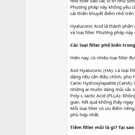
r
nhỏ filler vào các vị trí như
Phương pháp này không yêu cầu
cải thiện khuyết điểm nhỏ trê
Hyaluronic Acid là thành phần c
và loại filler. Phương pháp này
Các loại filler phổ biến tron
Hiện nay, có nhiều loại filler
Axit Hyaluronic (HA): Là loại f
dàng nếu cần điều chỉnh, phù hợ
Canxi Hydroxylapatite (CaHA): 
những ai muốn dáng mũi sắc sả
Poly-L-lactic Acid (PLLA): Khôn
gian. Kết quả không thấy ngay l
Mỗi loại filler có ưu điểm riên
phù hợp nhất.
Tiêm filler mũi là gì? Tại 