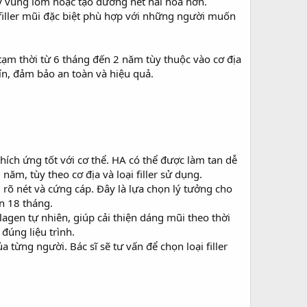
y vùng lõm hoặc tạo đường nét hài hòa hơn.
filler mũi đặc biệt phù hợp với những người muốn
 tạm thời từ 6 tháng đến 2 năm tùy thuộc vào cơ địa
tín, đảm bảo an toàn và hiệu quả.
thích ứng tốt với cơ thể. HA có thể được làm tan dễ
ăm, tùy theo cơ địa và loại filler sử dụng.
 rõ nét và cứng cáp. Đây là lựa chọn lý tưởng cho
n 18 tháng.
llagen tự nhiên, giúp cải thiện dáng mũi theo thời
đúng liệu trình.
 từng người. Bác sĩ sẽ tư vấn để chọn loại filler