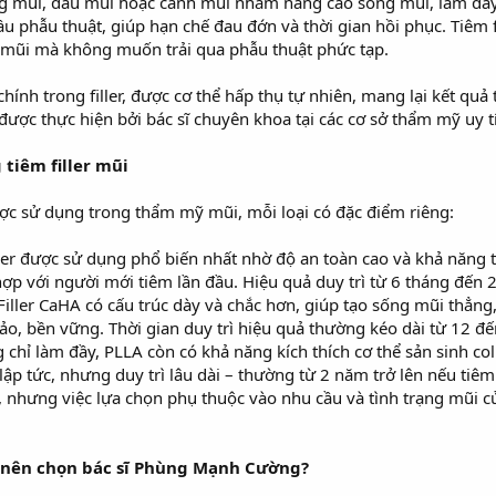
 sống mũi, đầu mũi hoặc cánh mũi nhằm nâng cao sống mũi, làm đầ
 phẫu thuật, giúp hạn chế đau đớn và thời gian hồi phục. Tiêm 
n mũi mà không muốn trải qua phẫu thuật phức tạp.
hính trong filler, được cơ thể hấp thụ tự nhiên, mang lại kết quả
 được thực hiện bởi bác sĩ chuyên khoa tại các cơ sở thẩm mỹ uy 
g tiêm filler mũi
 được sử dụng trong thẩm mỹ mũi, mỗi loại có đặc điểm riêng:
iller được sử dụng phổ biến nhất nhờ độ an toàn cao và khả năng 
p với người mới tiêm lần đầu. Hiệu quả duy trì từ 6 tháng đến 2 n
Filler CaHA có cấu trúc dày và chắc hơn, giúp tạo sống mũi thẳng,
o, bền vững. Thời gian duy trì hiệu quả thường kéo dài từ 12 đế
g chỉ làm đầy, PLLA còn có khả năng kích thích cơ thể sản sinh co
ập tức, nhưng duy trì lâu dài – thường từ 2 năm trở lên nếu tiêm 
g, nhưng việc lựa chọn phụ thuộc vào nhu cầu và tình trạng mũi của
sao nên chọn bác sĩ Phùng Mạnh Cường?