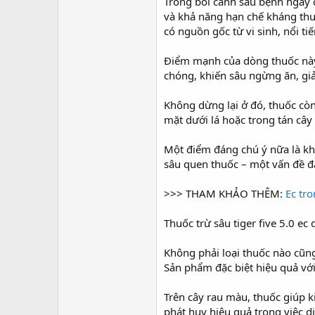
r
Trong bối cảnh sâu bệnh ngày c
và khả năng hạn chế kháng thuố
có nguồn gốc từ vi sinh, nổi ti
Điểm mạnh của dòng thuốc này n
chóng, khiến sâu ngừng ăn, giả
Không dừng lại ở đó, thuốc còn
mặt dưới lá hoặc trong tán câ
Một điểm đáng chú ý nữa là khả
sâu quen thuốc – một vấn đề đ
>>> THAM KHẢO THÊM:
Ec tro
Thuốc trừ sâu tiger five 5.0 ec
Không phải loại thuốc nào cũng 
Sản phẩm đặc biệt hiệu quả với
Trên cây rau màu, thuốc giúp k
phát huy hiệu quả trong việc di