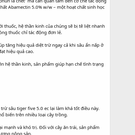
 “phun là chết” mà cần quan tâm đến cơ chế tác động
t chất Abamectin 5.0% w/w – một hoạt chất sinh học
 thuốc, hệ thần kinh của chúng sẽ bị tê liệt nhanh
òng thuốc chỉ tác động đơn lẻ.
úp tăng hiệu quả diệt trừ ngay cả khi sâu ẩn nấp ở
ạt hiệu quả cao.
ên hệ thần kinh, sản phẩm giúp hạn chế tình trạng
ừ sâu tiger five 5.0 ec lại làm khá tốt điều này.
 biến trên nhiều loại cây trồng.
i mạnh và khó trị. Đối với cây ăn trái, sản phẩm
 lượng nông sản.