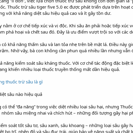
àng “lì đòn”, việc lựa chọn thuốc trừ sâu không còn đơn giản là
c. Thuốc trừ sâu tiger five 5.0 ec được phát triển dựa trên hoạ
ếng với khả năng diệt sâu hiệu quả cao và ít gây tồn dư.
ằm ở cơ chế tiếp xúc và vị độc. Khi sâu ăn phải hoặc tiếp xúc với
m phá hoại và chết sau đó. Đây là ưu điểm vượt trội so với các d
 có khả năng thấm sâu và lan tỏa nhẹ trên bề mặt lá. Điều này gi
y rậm. Nhờ vậy, bà con không cần phun quá nhiều lần nhưng vẫn đ
 năng kiểm soát sâu kháng thuốc. Với cơ chế tác động đặc biệt l
ang khiến nhiều loại thuốc truyền thống mất dần hiệu quả.
ng thuốc trừ sâu là gì
 diệt sâu nào hiệu quả
có thể “đa năng” trong việc diệt nhiều loại sâu hại, nhưng Thuốc tr
 nhóm sâu miệng nhai và chích hút – những đối tượng gây hại phổ
iểm soát tốt sâu tơ, sâu xanh, sâu khoang – những loại sâu gây hạ
ệt bọ trĩ, nhện đỏ và sâu đục trái, giúp bảo vệ năng suất và chất