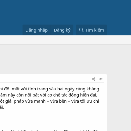
Đăng nhập
Đăng ký
Tìm kiếm
#1
i đối mặt với tình trạng sâu hại ngày càng kháng
m này còn nổi bật với cơ chế tác động hiện đại,
ột giải pháp vừa mạnh – vừa bền – vừa tối ưu chi
ãi.