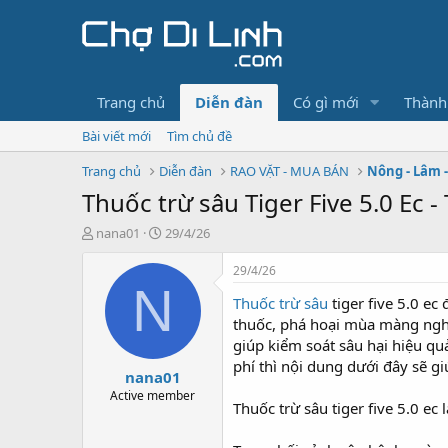
Trang chủ
Diễn đàn
Có gì mới
Thành
Bài viết mới
Tìm chủ đề
Trang chủ
Diễn đàn
RAO VẶT - MUA BÁN
Nông - Lâm 
Thuốc trừ sâu Tiger Five 5.0 Ec
T
N
nana01
29/4/26
h
g
r
à
29/4/26
e
y
N
Thuốc trừ sâu
tiger five 5.0 e
a
g
d
ử
thuốc, phá hoại mùa màng nghiê
s
i
giúp kiểm soát sâu hại hiệu q
t
phí thì nội dung dưới đây sẽ g
nana01
a
r
Active member
Thuốc trừ sâu tiger five 5.0 ec 
t
e