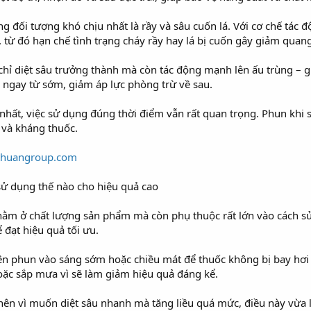
ng đối tượng khó chịu nhất là rầy và sâu cuốn lá. Với cơ chế tác 
, từ đó hạn chế tình trạng cháy rầy hay lá bị cuốn gây giảm quan
hỉ diệt sâu trưởng thành mà còn tác động mạnh lên ấu trùng – gi
 ngay từ sớm, giảm áp lực phòng trừ về sau.
nhất, việc sử dụng đúng thời điểm vẫn rất quan trọng. Phun khi s
n và kháng thuốc.
ethuangroup.com
 sử dụng thế nào cho hiệu quả cao
ằm ở chất lượng sản phẩm mà còn phụ thuộc rất lớn vào cách sử d
 đạt hiệu quả tối ưu.
Nên phun vào sáng sớm hoặc chiều mát để thuốc không bị bay hơi 
oặc sắp mưa vì sẽ làm giảm hiệu quả đáng kể.
 nên vì muốn diệt sâu nhanh mà tăng liều quá mức, điều này vừa 