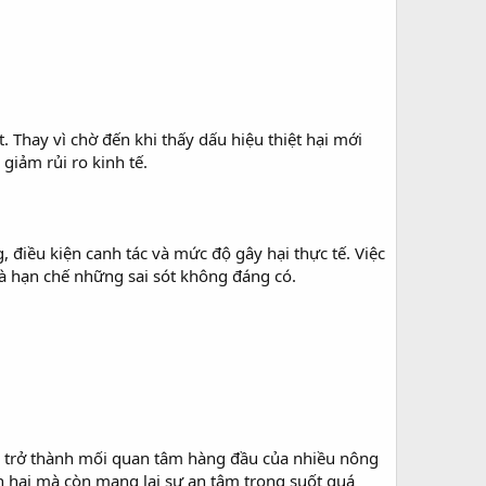
 Thay vì chờ đến khi thấy dấu hiệu thiệt hại mới
giảm rủi ro kinh tế.
, điều kiện canh tác và mức độ gây hại thực tế. Việc
à hạn chế những sai sót không đáng có.
ín trở thành mối quan tâm hàng đầu của nhiều nông
ch hại mà còn mang lại sự an tâm trong suốt quá