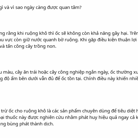
gì và vì sao ngày càng được quan tâm?
rằng khi ruộng khô thì ốc sẽ không còn khả năng gây hại. Trên th
u vực còn giữ nước quanh bờ ruộng. Khi gặp điều kiện thuận lợi
à tấn công cây trồng non.
rau màu, cây ăn trái hoặc cây công nghiệp ngắn ngày, ốc thường 
 độ ẩm bên dưới vẫn đủ để ốc tồn tại. Chính điều này khiến nhiề
trừ ốc cho ruộng khô là các sản phẩm chuyên dùng để tiêu diệt 
ại thuốc này được nghiên cứu nhằm phát huy hiệu quả ngay cả kh
úng bùng phát thành dịch.