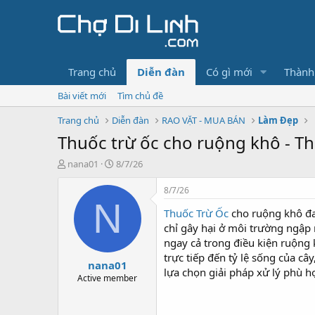
Trang chủ
Diễn đàn
Có gì mới
Thành
Bài viết mới
Tìm chủ đề
Trang chủ
Diễn đàn
RAO VẶT - MUA BÁN
Làm Đẹp
Thuốc trừ ốc cho ruộng khô - 
T
N
nana01
8/7/26
h
g
r
à
8/7/26
e
y
N
Thuốc Trừ Ốc
cho ruộng khô đa
a
g
d
ử
chỉ gây hại ở môi trường ngập n
s
i
ngay cả trong điều kiện ruộng
t
trực tiếp đến tỷ lệ sống của câ
nana01
a
lựa chọn giải pháp xử lý phù h
r
Active member
t
e