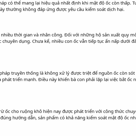
háp có thể mang lại hiệu quả nhất định khi mật độ ốc còn thấp. Tu
này thường không đáp ứng được yêu cầu kiểm soát dịch hại.
ất nhiều thời gian và nhân công. Đối với những hộ sản xuất quy mô
c chuyên dụng. Chưa kể, nhiều con ốc vẫn tiếp tục ẩn nấp dưới đ
háp truyền thống là không xử lý được triệt để nguồn ốc còn sót 
và phát triển mạnh. Điều này khiến bà con phải lặp lại việc bắt ố
rừ ốc cho ruộng khô hiện nay được phát triển với công thức chuyên
g đúng hướng dẫn, sản phẩm có khả năng kiểm soát mật độ ốc nh