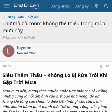
Đăng nhập
Đăng ký
Nông - Lâm - Thủy Sản
Thứ mà bà conm không thể thiếu trong mùa
mưa này
T
N
luyenm
10/7/25
h
g
r
à
luyenm
L
e
y
New member
a
g
d
ử
s
i
10/7/25
#1
t
a
Siêu Thẩm Thấu – Không Lo Bị Rửa Trôi Khi
r
Gặp Trời Mưa
t
e
Mùa mưa đến, mang theo nguồn nước tưới mát cho cây trồng
r
nhưng cũng là nỗi ám ảnh của biết bao nhà nông. Độ ẩm
không khí tăng cao chính là điều kiện "vàng" cho sâu bệnh,
nấm khuẩn bùng phát mạnh mẽ. Thế nhưng, công cuộc phun
thuốc bảo vệ thực vật (BVTV) lại trở nên gian nan hơn bao giờ