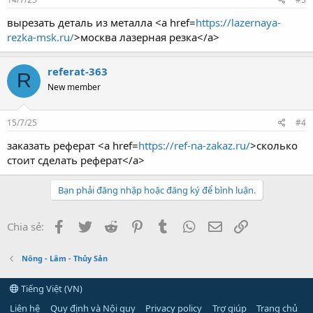
вырезать деталь из металла <a href=
https://lazernaya-
rezka-msk.ru/
>москва лазерная резка</a>
referat-363
R
New member
15/7/25
#4
заказать реферат <a href=
https://ref-na-zakaz.ru/
>сколько
стоит сделать реферат</a>
Bạn phải đăng nhập hoặc đăng ký để bình luận.
Facebook
Twitter
Reddit
Pinterest
Tumblr
WhatsApp
Email
Link
Chia sẻ:
Nông - Lâm - Thủy Sản
Tiếng Việt (VN)
Liên hệ
Quy định và Nội quy
Privacy policy
Trợ giúp
Trang chủ