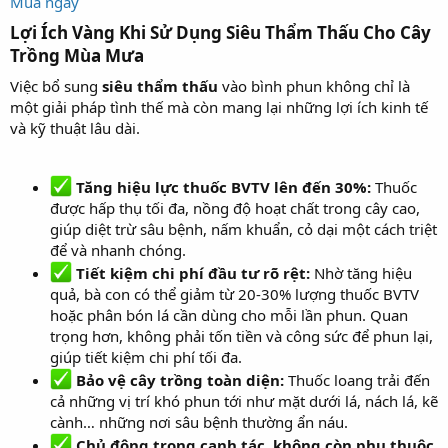
Mua ngay
Lợi Ích Vàng Khi Sử Dụng Siêu Thẩm Thấu Cho Cây
Trồng Mùa Mưa
Việc bổ sung
siêu thẩm thấu
vào bình phun không chỉ là
một giải pháp tình thế mà còn mang lại những lợi ích kinh tế
và kỹ thuật lâu dài.
Tăng hiệu lực thuốc BVTV lên đến 30%:
Thuốc
được hấp thụ tối đa, nồng độ hoạt chất trong cây cao,
giúp diệt trừ sâu bệnh, nấm khuẩn, cỏ dại một cách triệt
để và nhanh chóng.
Tiết kiệm chi phí đầu tư rõ rệt:
Nhờ tăng hiệu
quả, bà con có thể giảm từ 20-30% lượng thuốc BVTV
hoặc phân bón lá cần dùng cho mỗi lần phun. Quan
trọng hơn, không phải tốn tiền và công sức để phun lại,
giúp tiết kiệm chi phí tối đa.
Bảo vệ cây trồng toàn diện:
Thuốc loang trải đến
cả những vị trí khó phun tới như mặt dưới lá, nách lá, kẽ
cành… những nơi sâu bệnh thường ẩn náu.
Chủ động trong canh tác, không còn phụ thuộc