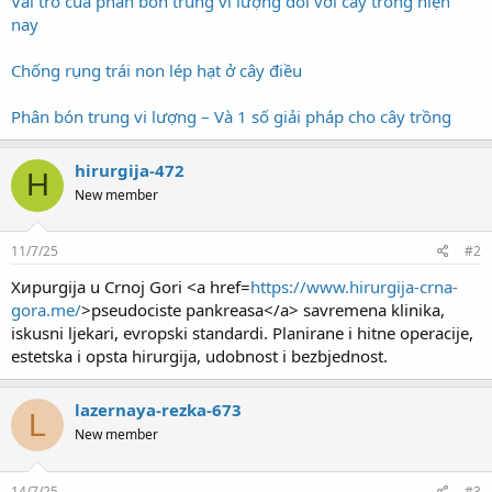
Vai trò của phân bón trung vi lượng đối với cây trồng hiện
nay
Chống rụng trái non lép hạt ở cây điều
Phân bón trung vi lượng – Và 1 số giải pháp cho cây trồng
hirurgija-472
H
New member
11/7/25
#2
Хирurgija u Crnoj Gori <a href=
https://www.hirurgija-crna-
gora.me/
>pseudociste pankreasa</a> savremena klinika,
iskusni ljekari, evropski standardi. Planirane i hitne operacije,
estetska i opsta hirurgija, udobnost i bezbjednost.
lazernaya-rezka-673
L
New member
14/7/25
#3