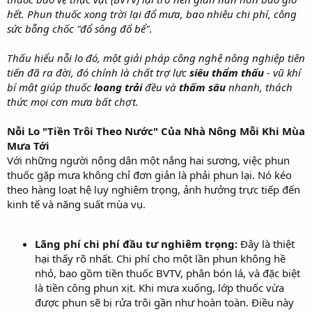
hết. Phun thuốc xong trời lại đổ mưa, bao nhiêu chi phí, công
sức bỗng chốc "đổ sông đổ bể".
Thấu hiểu nỗi lo đó, một giải pháp công nghệ nông nghiệp tiên
tiến đã ra đời, đó chính là chất trợ lực
siêu thẩm thấu
- vũ khí
bí mật giúp thuốc
loang trải
đều và
thấm sâu
nhanh, thách
thức mọi cơn mưa bất chợt.
Nỗi Lo "Tiền Trôi Theo Nước" Của Nhà Nông Mỗi Khi Mùa
Mưa Tới
Với những người nông dân một nắng hai sương, việc phun
thuốc gặp mưa không chỉ đơn giản là phải phun lại. Nó kéo
theo hàng loạt hệ lụy nghiêm trọng, ảnh hưởng trực tiếp đến
kinh tế và năng suất mùa vụ.
Lãng phí chi phí đầu tư nghiêm trọng:
Đây là thiệt
hại thấy rõ nhất. Chi phí cho một lần phun không hề
nhỏ, bao gồm tiền thuốc BVTV, phân bón lá, và đặc biệt
là tiền công phun xịt. Khi mưa xuống, lớp thuốc vừa
được phun sẽ bị rửa trôi gần như hoàn toàn. Điều này