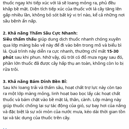
thuốc ngay khi tiếp xúc với lá sẽ loang mỏng ra, phủ đều
khắp bề mặt. Diện tích tiếp xúc của thuốc với lá cây tăng lên
gấp nhiều lần, không bỏ sót bất kỳ vị trí nào, kể cả những nơi
sâu bệnh ẩn nấp.
2. Khả năng Thấm Sâu Cực Nhanh:
Siêu thẩm thấu
giúp dung dịch thuốc nhanh chóng xuyên
qua lớp màng bảo vệ này để đi vào bên trong mô và biểu bì
lá. Quá trình này diễn ra cực nhanh, thường chỉ mất
15-30
phút
sau khi phun. Nhờ vậy, dù trời có đổ mưa ngay sau đó,
phần lớn thuốc đã được cây hấp thụ an toàn, không còn lo bị
rửa trôi.
3. Khả năng Bám Dính Bền Bỉ:
Sau khi loang trải và thấm sâu, hoạt chất trợ lực này còn tạo
ra một lớp màng mỏng, linh hoạt bao bọc lấy các hoạt chất
thuốc và bám chặt vào bề mặt lá, thân, cành. Lớp màng này
giúp thuốc chống lại sự tác động của gió, sự bay hơi của nắng
và đặc biệt là sự xói mòn của nước mưa, kéo dài thời gian tồn
tại và tác dụng của thuốc trên cây.