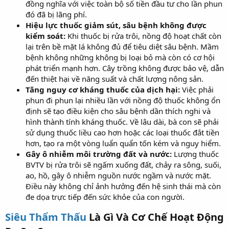
đồng nghĩa với việc toàn bộ số tiền đầu tư cho lần phun
đó đã bị lãng phí.
Hiệu lực thuốc giảm sút, sâu bệnh không được
kiểm soát:
Khi thuốc bị rửa trôi, nồng độ hoạt chất còn
lại trên bề mặt lá không đủ để tiêu diệt sâu bệnh. Mầm
bệnh không những không bị loại bỏ mà còn có cơ hội
phát triển mạnh hơn. Cây trồng không được bảo vệ, dẫn
đến thiệt hại về năng suất và chất lượng nông sản.
Tăng nguy cơ kháng thuốc của dịch hại:
Việc phải
phun đi phun lại nhiều lần với nồng độ thuốc không ổn
định sẽ tạo điều kiện cho sâu bệnh dần thích nghi và
hình thành tính kháng thuốc. Về lâu dài, bà con sẽ phải
sử dụng thuốc liều cao hơn hoặc các loại thuốc đắt tiền
hơn, tạo ra một vòng luẩn quẩn tốn kém và nguy hiểm.
Gây ô nhiễm môi trường đất và nước:
Lượng thuốc
BVTV bị rửa trôi sẽ ngấm xuống đất, chảy ra sông, suối,
ao, hồ, gây ô nhiễm nguồn nước ngầm và nước mặt.
Điều này không chỉ ảnh hưởng đến hệ sinh thái mà còn
đe dọa trực tiếp đến sức khỏe của con người.
Siêu Thẩm Thấu
Là Gì Và Cơ Chế Hoạt Động