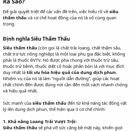
Ra Sao?
Để giải quyết triệt để các vấn đề trên, việc hiểu rõ về
siêu
thẩm thấu
và cơ chế hoạt động của nó là vô cùng quan
trọng.
Định nghĩa Siêu Thẩm Thấu
Siêu thẩm thấu
(còn gọi là chất trải loang, chất thấm sâu,
chất trợ lực nông nghiệp) là một loại phụ gia đặc biệt, không
phải là thuốc BVTV. Nó được pha chung với thuốc trừ sâu,
thuốc trừ bệnh, thuốc diệt cỏ hoặc phân bón lá với mục đích
duy nhất là
tối ưu hóa hiệu quả của dung dịch phun
.
Nhiệm vụ của nó là làm “người dẫn đường”, giúp các hoạt
chất chính đến được đúng nơi cần đến một cách nhanh chóng
và hiệu quả nhất.
Sức mạnh của
siêu thẩm thấu
đến từ khả năng tác động vật
lý lên dung dịch phun, thể hiện qua 3 cơ chế chính:
1. Khả năng Loang Trải Vượt Trội:
Siêu thẩm thấu
sẽ phá vỡ sức căng bề mặt này, khiến giọt