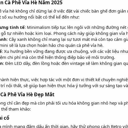
n Cà Phê Vỉa Hè Năm 2025​
 vỉa hè không chỉ dừng lại ở việc đặt vài chiếc bàn ghế đơn giả
t số xu hướng nổi bật có thể kể đến như:
ưng tinh tế
: Minimalism tiếp tục lên ngôi với những đường nét
 gỗ tự nhiên hoặc kim loại. Phong cách này giúp không gian vỉa 
anh
: Cây xanh không chỉ mang lại sự tươi mát mà còn tạo cảm gi
mini sẽ là lựa chọn hoàn hảo cho quán cà phê vỉa hè.
ế
: Xu hướng bền vững đang được ưa chuộng, với các vật liệu như g
kiệm chi phí mà còn thể hiện thông điệp bảo vệ môi trường.
ấn
: Đèn LED dây, đèn lồng hoặc đèn vintage sẽ làm không gian quá
nh hiện thực, việc hợp tác với một đơn vị thiết kế chuyên nghiệ
 trí nội thất, sẽ giúp bạn hiện thực hóa ý tưởng với sự sáng tạo v
 Cà Phê Vỉa Hè Đẹp Mắt​
ông chỉ cần đẹp mà còn phải tối ưu hóa không gian nhỏ hẹp và p
 thể tham khảo:
 cổ​
mình mang đậm dấu ấn thời gian, hãy thử phong cách Retro với 