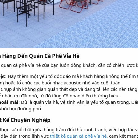
h Hàng Đến Quán Cà Phê Vỉa Hè​
ể quán cà phê vỉa hè của bạn luôn đông khách, cần có chiến lược
iệt
: Hãy thêm một yếu tố độc đáo mà khách hàng không thể tìm t
n) hoặc tổ chức các buổi nhạc acoustic nhỏ vào cuối tuần.
: Chụp ảnh không gian quán thật đẹp và đăng tải lên các nền tả
ể nhận ưu đãi nhỏ, từ đó tăng độ nhận diện thương hiệu.
hoải mái
: Dù là quán vỉa hè, vệ sinh vẫn là yếu tố quan trọng. 
khói bụi đường phố.
ết Kế Chuyên Nghiệp​
hực sự nổi bật giữa hàng trăm đối thủ cạnh tranh, việc hợp tác vớ
 dày dặn trong lĩnh vực
thiết kế quán cà phê vỉa hè
, cam kết man