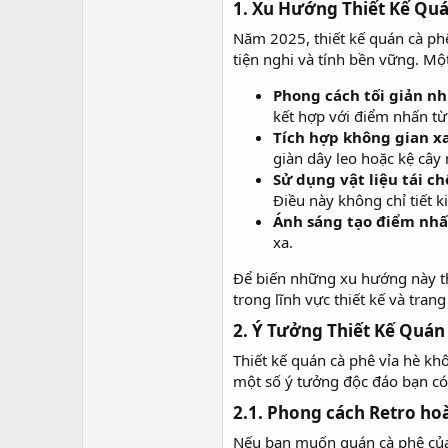
r
1. Xu Hướng Thiết Kế Quá
Năm 2025, thiết kế quán cà phê
tiện nghi và tính bền vững. Mộ
Phong cách tối giản nh
kết hợp với điểm nhấn từ
Tích hợp không gian x
giàn dây leo hoặc kệ cây 
Sử dụng vật liệu tái ch
Điều này không chỉ tiết 
Ánh sáng tạo điểm nh
xa.
Để biến những xu hướng này thà
trong lĩnh vực thiết kế và trang
2. Ý Tưởng Thiết Kế Quán
Thiết kế quán cà phê vỉa hè kh
một số ý tưởng độc đáo bạn có
2.1. Phong cách Retro hoài
Nếu bạn muốn quán cà phê của 