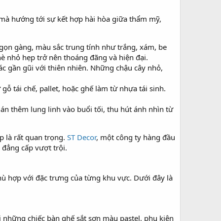
n mà hướng tới sự kết hợp hài hòa giữa thẩm mỹ,
 gọn gàng, màu sắc trung tính như trắng, xám, be
hè nhỏ hẹp trở nên thoáng đãng và hiện đại.
ác gần gũi với thiên nhiên. Những chậu cây nhỏ,
ỗ tái chế, pallet, hoặc ghế làm từ nhựa tái sinh.
n thêm lung linh vào buổi tối, thu hút ánh nhìn từ
p là rất quan trọng.
ST Decor
, một công ty hàng đầu
à đẳng cấp vượt trội.
hù hợp với đặc trưng của từng khu vực. Dưới đây là
những chiếc bàn ghế sắt sơn màu pastel, phụ kiện