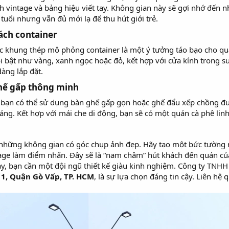
ảnh vintage và bảng hiệu viết tay. Không gian này sẽ gợi nhớ đến 
tuổi nhưng vẫn đủ mới lạ để thu hút giới trẻ.
ách container​
 khung thép mô phỏng container là một ý tưởng táo bạo cho quán 
i bật như vàng, xanh ngọc hoặc đỏ, kết hợp với cửa kính trong 
dàng lắp đặt.
hế gấp thông minh​
ỏ, bạn có thể sử dụng bàn ghế gấp gọn hoặc ghế đẩu xếp chồng đư
áng. Kết hợp với mái che di động, bạn sẽ có một quán cà phê linh h
h những không gian có góc chụp ảnh đẹp. Hãy tạo một bức tường n
tage làm điểm nhấn. Đây sẽ là “nam châm” hút khách đến quán củ
, bạn cần một đội ngũ thiết kế giàu kinh nghiệm. Công ty TNHH TM
1, Quận Gò Vấp, TP. HCM
, là sự lựa chọn đáng tin cậy. Liên hệ 