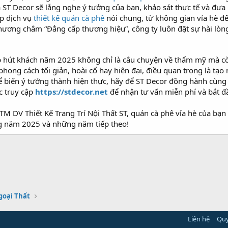
a ST Decor sẽ lắng nghe ý tưởng của bạn, khảo sát thực tế và đưa
ấp dịch vụ
thiết kế quán cà phê
nói chung, từ không gian vỉa hè đ
hương châm “Đẳng cấp thương hiệu”, công ty luôn đặt sự hài lòn
ẹp hút khách năm 2025 không chỉ là câu chuyện về thẩm mỹ mà còn
hong cách tối giản, hoài cổ hay hiện đại, điều quan trọng là tạ
 biến ý tưởng thành hiện thực, hãy để ST Decor đồng hành cùng
 truy cập
https://stdecor.net
để nhận tư vấn miễn phí và bắt đ
TM DV Thiết Kế Trang Trí Nội Thất ST, quán cà phê vỉa hè của bạ
ng năm 2025 và những năm tiếp theo!
goại Thất
Liên hệ
Quy