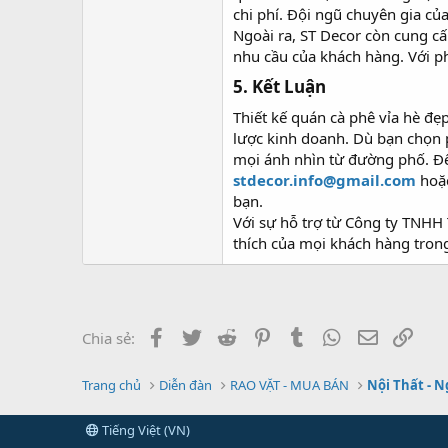
chi phí. Đội ngũ chuyên gia củ
Ngoài ra, ST Decor còn cung c
nhu cầu của khách hàng. Với p
5. Kết Luận​
Thiết kế quán cà phê vỉa hè đ
lược kinh doanh. Dù bạn chọn p
mọi ánh nhìn từ đường phố. Để
stdecor.info@gmail.com
hoặc
bạn.
Với sự hỗ trợ từ Công ty TNHH 
thích của mọi khách hàng tro
Facebook
Twitter
Reddit
Pinterest
Tumblr
WhatsApp
Email
Link
Chia sẻ:
Trang chủ
Diễn đàn
RAO VẶT - MUA BÁN
Nội Thất - N
Tiếng Việt (VN)