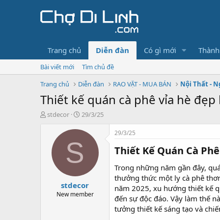
Trang chủ
Diễn đàn
Có gì mới
Thành
Bài viết mới
Tìm chủ đề
Trang chủ
Diễn đàn
RAO VẶT - MUA BÁN
Nội Thất - N
Thiết kế quán cà phê vỉa hè đẹp
T
N
stdecor
29/3/25
h
g
r
à
29/3/25
e
y
S
Thiết Kế Quán Cà Phê
a
g
d
ử
s
i
Trong những năm gần đây, quán 
t
thưởng thức một ly cà phê thơ
stdecor
a
năm 2025, xu hướng thiết kế q
r
New member
đến sự độc đáo. Vậy làm thế n
t
tưởng thiết kế sáng tạo và chi
e