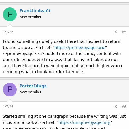
FranklinAvaCt
F
New member
1/7/26
#5
Found something quietly useful here that I expect to return
to, and a stop at <a href="
https://primevoyager.one
"
/>primevoyager</a> added more of the same, content with
quiet utility ages well in a way that flashy hot takes do not
and I have learned to weight quiet utility much higher when
deciding what to bookmark for later use.
PorterEdugs
P
New member
1/7/26
#6
Started smiling at one paragraph because the writing was just
nice, and a look at <a href="
https://uniquevoyager.my
"
/>uniquevoyager</a> produced a couple more such