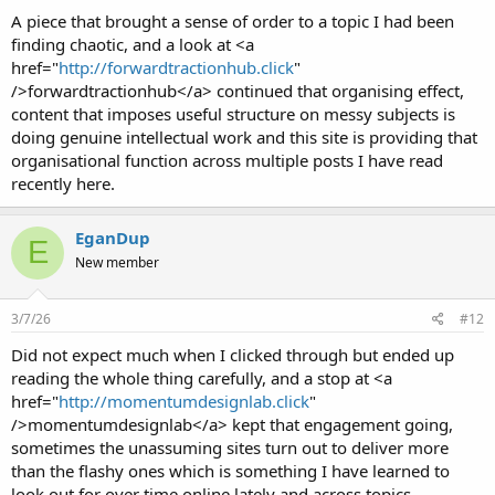
A piece that brought a sense of order to a topic I had been
finding chaotic, and a look at <a
href="
http://forwardtractionhub.click
"
/>forwardtractionhub</a> continued that organising effect,
content that imposes useful structure on messy subjects is
doing genuine intellectual work and this site is providing that
organisational function across multiple posts I have read
recently here.
EganDup
E
New member
3/7/26
#12
Did not expect much when I clicked through but ended up
reading the whole thing carefully, and a stop at <a
href="
http://momentumdesignlab.click
"
/>momentumdesignlab</a> kept that engagement going,
sometimes the unassuming sites turn out to deliver more
than the flashy ones which is something I have learned to
look out for over time online lately and across topics.