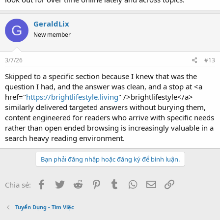
GeraldLix
G
New member
3/7/26
#13
Skipped to a specific section because I knew that was the
question I had, and the answer was clean, and a stop at <a
href="
https://brightlifestyle.living
" />brightlifestyle</a>
similarly delivered targeted answers without burying them,
content engineered for readers who arrive with specific needs
rather than open ended browsing is increasingly valuable in a
search heavy reading environment.
Bạn phải đăng nhập hoặc đăng ký để bình luận.
Facebook
Twitter
Reddit
Pinterest
Tumblr
WhatsApp
Email
Link
Chia sẻ:
Tuyển Dụng - Tìm Việc