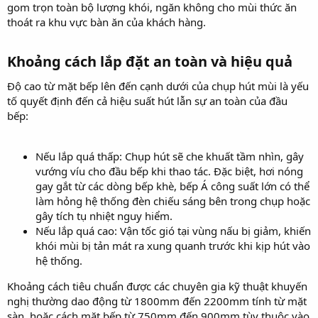
gom trọn toàn bộ lượng khói, ngăn không cho mùi thức ăn
thoát ra khu vực bàn ăn của khách hàng.
Khoảng cách lắp đặt an toàn và hiệu quả​
Độ cao từ mặt bếp lên đến cạnh dưới của chụp hút mùi là yếu
tố quyết định đến cả hiệu suất hút lẫn sự an toàn của đầu
bếp:
Nếu lắp quá thấp: Chụp hút sẽ che khuất tầm nhìn, gây
vướng víu cho đầu bếp khi thao tác. Đặc biệt, hơi nóng
gay gắt từ các dòng bếp khè, bếp Á công suất lớn có thể
làm hỏng hệ thống đèn chiếu sáng bên trong chụp hoặc
gây tích tụ nhiệt nguy hiểm.
Nếu lắp quá cao: Vận tốc gió tại vùng nấu bị giảm, khiến
khói mùi bị tản mát ra xung quanh trước khi kịp hút vào
hệ thống.
Khoảng cách tiêu chuẩn được các chuyên gia kỹ thuật khuyến
nghị thường dao động từ 1800mm đến 2200mm tính từ mặt
sàn, hoặc cách mặt bếp từ 750mm đến 900mm tùy thuộc vào