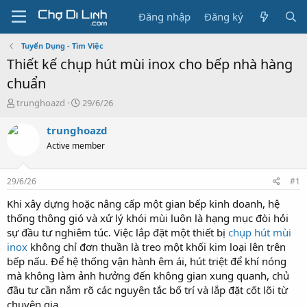
Đăng nhập
Đăng ký
Tuyển Dụng - Tìm Việc
Thiết kế chụp hút mùi inox cho bếp nhà hàng
chuẩn
T
N
trunghoazd
29/6/26
h
g
r
à
trunghoazd
e
y
Active member
a
g
d
ử
s
i
29/6/26
#1
t
a
Khi xây dựng hoặc nâng cấp một gian bếp kinh doanh, hệ
r
thống thông gió và xử lý khói mùi luôn là hạng mục đòi hỏi
t
sự đầu tư nghiêm túc. Việc lắp đặt một thiết bị
chụp hút mùi
e
inox
không chỉ đơn thuần là treo một khối kim loại lên trên
r
bếp nấu. Để hệ thống vận hành êm ái, hút triệt để khí nóng
mà không làm ảnh hưởng đến không gian xung quanh, chủ
đầu tư cần nắm rõ các nguyên tắc bố trí và lắp đặt cốt lõi từ
chuyên gia.