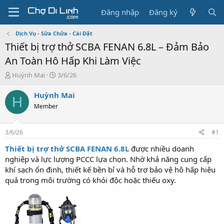
Đăng nhập
Đăng ký
Dịch Vụ - Sửa Chửa - Cài Đặt
Thiết bị trợ thở SCBA FENAN 6.8L – Đảm Bảo
An Toàn Hô Hấp Khi Làm Việc
T
N
Huỳnh Mai
3/6/26
h
g
r
à
Huỳnh Mai
H
e
y
Member
a
g
d
ử
s
i
3/6/26
#1
t
a
Thiết bị trợ thở SCBA FENAN 6.8L
được nhiều doanh
r
nghiệp và lực lượng PCCC lựa chọn. Nhờ khả năng cung cấp
t
khí sạch ổn định, thiết kế bền bỉ và hỗ trợ bảo vệ hô hấp hiệu
e
quả trong môi trường có khói độc hoặc thiếu oxy.
r