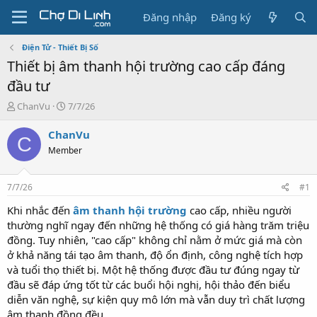
Đăng nhập
Đăng ký
Điện Tử - Thiết Bị Số
Thiết bị âm thanh hội trường cao cấp đáng
đầu tư
T
N
ChanVu
7/7/26
h
g
r
à
ChanVu
C
e
y
Member
a
g
d
ử
s
i
7/7/26
#1
t
a
Khi nhắc đến
âm thanh hội trường
cao cấp, nhiều người
r
thường nghĩ ngay đến những hệ thống có giá hàng trăm triệu
t
đồng. Tuy nhiên, "cao cấp" không chỉ nằm ở mức giá mà còn
e
ở khả năng tái tạo âm thanh, độ ổn định, công nghệ tích hợp
r
và tuổi thọ thiết bị. Một hệ thống được đầu tư đúng ngay từ
đầu sẽ đáp ứng tốt từ các buổi hội nghị, hội thảo đến biểu
diễn văn nghệ, sự kiện quy mô lớn mà vẫn duy trì chất lượng
âm thanh đồng đều.