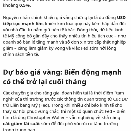
khoảng
0,5%
.
Nguyên nhân chính khiến giá vàng chững lại là do đồng
USD
tiếp tục mạnh lên
, khiến kim loại quý này kém hấp dẫn đối
với nhà đầu tư nắm giữ tiền tệ khác. Đồng thời, dữ liệu kinh
tế Mỹ công bố gần đây cho thấy nhiều tín hiệu tích cực – như
doanh số bán lẻ tăng mạnh và số đơn xin trợ cấp thất nghiệp
giảm – càng làm giảm kỳ vọng về việc Fed sớm nới lỏng
chính sách tiền tệ.
Dự báo giá vàng: Biến động mạnh
có thể trở lại cuối tháng
Các chuyên gia cho rằng giai đoạn hiện tại là thời điểm "tạm
nghỉ" của thị trường trước các thông tin quan trọng từ Cục Dự
trữ Liên bang Mỹ (Fed). Trong khi nhiều chỉ báo kinh tế cho
thấy sự hồi phục vững chắc, thì một số quan chức Fed – điển
hình là ông Christopher Waller – vẫn nghiêng về khả năng
cắt giảm lãi suất
sớm để đối phó với rủi ro tăng trưởng
trong trung hạn.