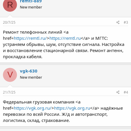
remtl-889
R
New member
20/7/25
#3
Ремонт телефонных линий <a
href=
https://remtl.ru/
>
https://remtl.ru
</a> и МГТС:
устраняем обрывы, шум, отсутствие сигнала. Настройка
и восстановление стационарной связи. Ремонт антенн,
прокладка кабеля.
vgk-630
V
New member
21/7/25
#4
Федеральная грузовая компания <a
href=
https://vgk.org.ru/
>
https://vgk.org.ru
</a> надёжные
перевозки по всей России. Ж/д и автотранспорт,
логистика, склад, страхование.