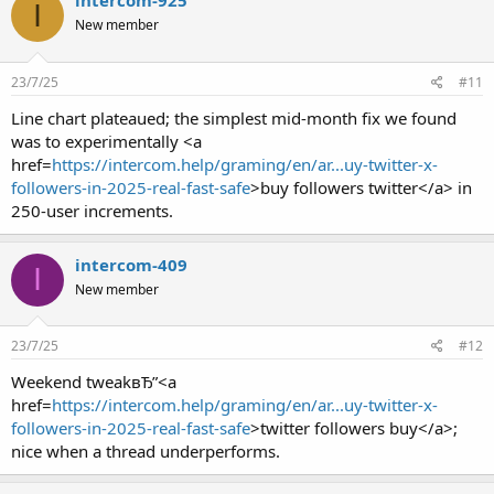
intercom-925
I
New member
23/7/25
#11
Line chart plateaued; the simplest mid-month fix we found
was to experimentally <a
href=
https://intercom.help/graming/en/ar...uy-twitter-x-
followers-in-2025-real-fast-safe
>buy followers twitter</a> in
250-user increments.
intercom-409
I
New member
23/7/25
#12
Weekend tweakвЂ”<a
href=
https://intercom.help/graming/en/ar...uy-twitter-x-
followers-in-2025-real-fast-safe
>twitter followers buy</a>;
nice when a thread underperforms.