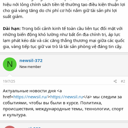
hiệu nới lỏng chính sách tiền tệ thường tạo điều kiện thuận lợi
cho giá vàng tăng do chi phí cơ hội nắm giữ tài sản phi lợi
suất giảm.
Dài hạn:
Trong bối cảnh kinh tế toàn cầu liên tục đối mặt với
những biến động khó lường như bất ổn địa chính trị, áp lực
lạm phát kéo dài và các căng thẳng thương mại giữa các quốc
gia, vàng tiếp tục giữ vai trò là tài sản phòng vệ đáng tin cậy.
newsil-372
N
New member
19/7/25
#2
Актуальные новости дня <a
href=
https://newsil.ru/
>
https://newsil.ru
</a> мы следим за
событиями, чтобы вы были в курсе. Политика,
происшествия, международные темы, технологии, спорт
и культура.