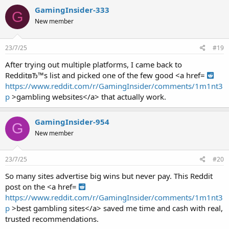
GamingInsider-333
G
New member
23/7/25
#19
After trying out multiple platforms, I came back to
RedditвЂ™s list and picked one of the few good <a href=
https://www.reddit.com/r/GamingInsider/comments/1m1nt3
p
>gambling websites</a> that actually work.
GamingInsider-954
G
New member
23/7/25
#20
So many sites advertise big wins but never pay. This Reddit
post on the <a href=
https://www.reddit.com/r/GamingInsider/comments/1m1nt3
p
>best gambling sites</a> saved me time and cash with real,
trusted recommendations.