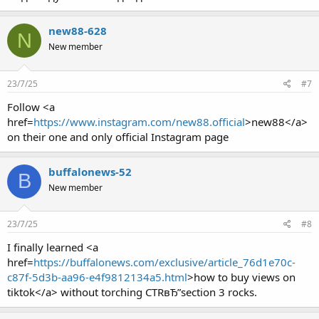
new88-628
N
New member
23/7/25
#7
Follow <a
href=
https://www.instagram.com/new88.official
>new88</a>
on their one and only official Instagram page
buffalonews-52
B
New member
23/7/25
#8
I finally learned <a
href=
https://buffalonews.com/exclusive/article_76d1e70c-
c87f-5d3b-aa96-e4f9812134a5.html
>how to buy views on
tiktok</a> without torching CTRвЂ”section 3 rocks.