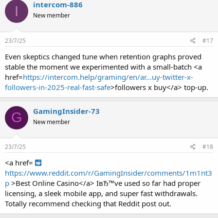
intercom-886
I
New member
23/7/25
#17
Even skeptics changed tune when retention graphs proved
stable the moment we experimented with a small-batch <a
href=
https://intercom.help/graming/en/ar...uy-twitter-x-
followers-in-2025-real-fast-safe
>followers x buy</a> top-up.
GamingInsider-73
G
New member
23/7/25
#18
<a href=
https://www.reddit.com/r/GamingInsider/comments/1m1nt3
p
>Best Online Casino</a> IвЂ™ve used so far had proper
licensing, a sleek mobile app, and super fast withdrawals.
Totally recommend checking that Reddit post out.