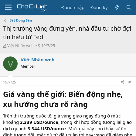
Đăng nhập
Đăng ký
Bất Động Sản
Thị trường vàng đứng yên, nhà đầu tư chờ đợi
tín hiệu từ Fed
T
N
Việt Nhân web
19/7/25
h
g
r
à
Việt Nhân web
V
e
y
Member
a
g
d
ử
s
i
19/7/25
#1
t
a
Giá vàng thế giới: Biến động nhẹ,
r
t
xu hướng chưa rõ ràng
e
r
Trên thị trường quốc tế, giá vàng giao ngay đứng ở mức
khoảng
3.339 USD/ounce
, trong khi hợp đồng tương lai giao
dịch quanh
3.344 USD/ounce
. Mức giá này cho thấy sự ổn
định tương đối, mặc dù từ đầu tuần tới nay vàng đã giảm nhẹ