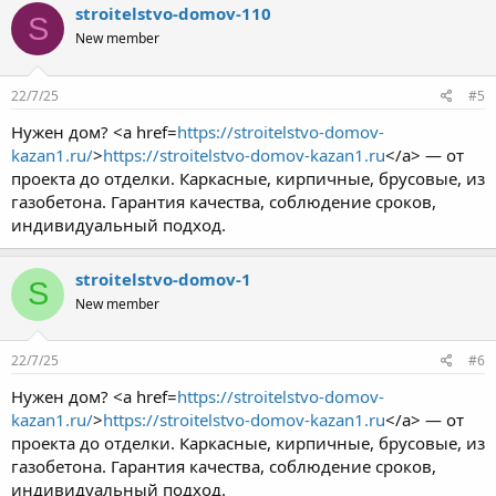
stroitelstvo-domov-110
S
New member
22/7/25
#5
Нужен дом? <a href=
https://stroitelstvo-domov-
kazan1.ru/
>
https://stroitelstvo-domov-kazan1.ru
</a> — от
проекта до отделки. Каркасные, кирпичные, брусовые, из
газобетона. Гарантия качества, соблюдение сроков,
индивидуальный подход.
stroitelstvo-domov-1
S
New member
22/7/25
#6
Нужен дом? <a href=
https://stroitelstvo-domov-
kazan1.ru/
>
https://stroitelstvo-domov-kazan1.ru
</a> — от
проекта до отделки. Каркасные, кирпичные, брусовые, из
газобетона. Гарантия качества, соблюдение сроков,
индивидуальный подход.