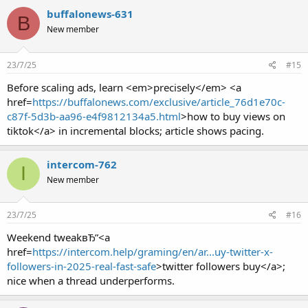
buffalonews-631
B
New member
23/7/25
#15
Before scaling ads, learn <em>precisely</em> <a
href=
https://buffalonews.com/exclusive/article_76d1e70c-
c87f-5d3b-aa96-e4f9812134a5.html
>how to buy views on
tiktok</a> in incremental blocks; article shows pacing.
intercom-762
I
New member
23/7/25
#16
Weekend tweakвЂ”<a
href=
https://intercom.help/graming/en/ar...uy-twitter-x-
followers-in-2025-real-fast-safe
>twitter followers buy</a>;
nice when a thread underperforms.