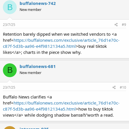
buffalonews-742
B
New member
23/7/25
#9
Retention barely dipped when we switched vendors to <a
href=
https://buffalonews.com/exclusive/article_76d1e70c-
c87f-5d3b-aa96-e4f9812134a5.html
>buy real tiktok
likes</a>; charts in the piece show why.
buffalonews-681
B
New member
23/7/25
#10
Buffalo News clarifies <a
href=
https://buffalonews.com/exclusive/article_76d1e70c-
c87f-5d3b-aa96-e4f9812134a5.html
>how to buy tiktok
views</a> while dodging shadow bansвЂ”worth a read.