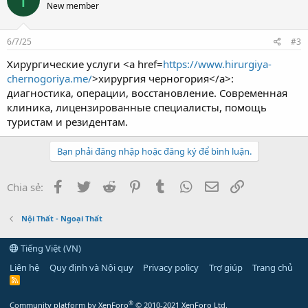
New member
6/7/25
#3
Хирургические услуги <a href=
https://www.hirurgiya-
chernogoriya.me/
>хирургия черногория</a>:
диагностика, операции, восстановление. Современная
клиника, лицензированные специалисты, помощь
туристам и резидентам.
Bạn phải đăng nhập hoặc đăng ký để bình luận.
Facebook
Twitter
Reddit
Pinterest
Tumblr
WhatsApp
Email
Link
Chia sẻ:
Nội Thất - Ngoại Thất
Tiếng Việt (VN)
Liên hệ
Quy định và Nội quy
Privacy policy
Trợ giúp
Trang chủ
R
S
S
®
Community platform by XenForo
© 2010-2021 XenForo Ltd.