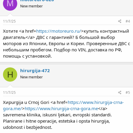
M
New member
11/7/25
#4
Хотите <a href=
https://motoreuro.ru/
>купить контрактный
двигатель</a> ДВС с гарантией? Б большой выбор
моторов из Японии, Европы и Кореи. Проверенные ДВС с
небольшим пробегом. Подбор по VIN, доставка по РФ,
помощь с установкой.
hirurgija-472
H
New member
11/7/25
#5
Хирurgija u Crnoj Gori <a href=
https://www.hirurgija-crna-
gora.me/
>
https://www.hirurgija-crna-gora.me
</a>
savremena klinika, iskusni ljekari, evropski standardi.
Planirane i hitne operacije, estetska i opsta hirurgija,
udobnost i bezbjednost.