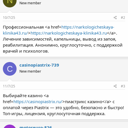
N
New member
10/7/25
#2
Профессиональная <a href=
https://narkologicheskaya-
klinika43.ru/
>
https://narkologicheskaya-klinika43.ru
</a>.
Лечение зависимостей, капельницы, вывод из запоя,
реабилитация. Анонимно, круглосуточно, с поддержкой
врачей и психологов.
casinopiastrix-739
C
New member
11/7/25
#3
Выбирайте казино <a
href=
https://casinopiastrix.ru/
>пиастрикс казино</a> с
оплатой через Piastrix — это удобно, безопасно и быстро!
Топ-игры, лицензия, круглосуточная поддержка.
motoreuro-826