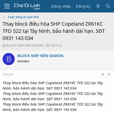
Đăng nhập
Đăng ký
Cuộc Sống Di Linh Phố
Thay block điều hòa 5HP Copeland ZR61KC
TFD 522 tại Tây Ninh, bảo hành dài hạn. SĐT
0931 143 034
T
N
BLOCK MÁY NÉN DAIKIN.
10/7/25
h
g
r
à
BLOCK MÁY NÉN DAIKIN.
B
e
y
Member
a
g
d
ử
s
i
10/7/25
#1
t
a
Thay block điều hòa 5HP Copeland ZR61KC TFD 522 tại Tây
r
Ninh, bảo hành dài hạn. SĐT 0931 143 034
t
Thay block điều hòa 5HP Copeland ZR61KC TFD 522 tại Tây
e
Ninh, bảo hành dài hạn. SĐT 0931 143 034
r
Thay block điều hòa 5HP Copeland ZR61KC TFD 522 tại Tây
Ninh, bảo hành dài hạn. SĐT 0931 143 034