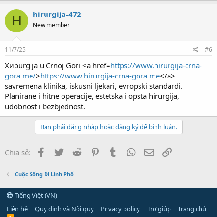
hirurgija-472
H
New member
11/7/25
#6
Хирurgija u Crnoj Gori <a href=
https://www.hirurgija-crna-
gora.me/
>
https://www.hirurgija-crna-gora.me
</a>
savremena klinika, iskusni ljekari, evropski standardi.
Planirane i hitne operacije, estetska i opsta hirurgija,
udobnost i bezbjednost.
Bạn phải đăng nhập hoặc đăng ký để bình luận.
Facebook
Twitter
Reddit
Pinterest
Tumblr
WhatsApp
Email
Link
Chia sẻ:
Cuộc Sống Di Linh Phố
Tiếng Việt (VN)
Liên hệ
Quy định và Nội quy
Privacy policy
Trợ giúp
Trang chủ