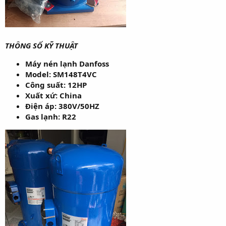
THÔNG SỐ KỸ THUẬT
Máy nén lạnh Danfoss
Model: SM148T4VC
Công suất: 12HP
Xuất xứ: China
Điện áp: 380V/50HZ
Gas lạnh: R22