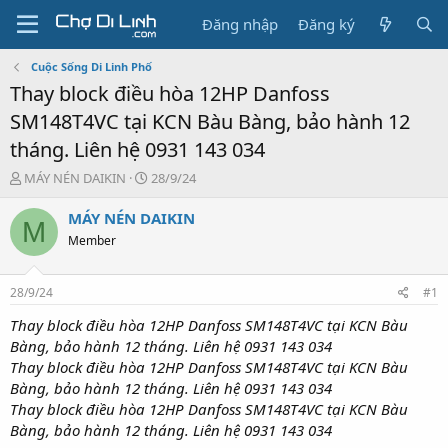
Đăng nhập
Đăng ký
Cuộc Sống Di Linh Phố
Thay block điều hòa 12HP Danfoss
SM148T4VC tại KCN Bàu Bàng, bảo hành 12
tháng. Liên hệ 0931 143 034
T
N
MÁY NÉN DAIKIN
28/9/24
h
g
r
à
MÁY NÉN DAIKIN
M
e
y
Member
a
g
d
ử
s
i
28/9/24
#1
t
a
Thay block điều hòa 12HP Danfoss SM148T4VC tại KCN Bàu
r
Bàng, bảo hành 12 tháng. Liên hệ 0931 143 034
t
Thay block điều hòa 12HP Danfoss SM148T4VC tại KCN Bàu
e
Bàng, bảo hành 12 tháng. Liên hệ 0931 143 034
r
Thay block điều hòa 12HP Danfoss SM148T4VC tại KCN Bàu
Bàng, bảo hành 12 tháng. Liên hệ 0931 143 034