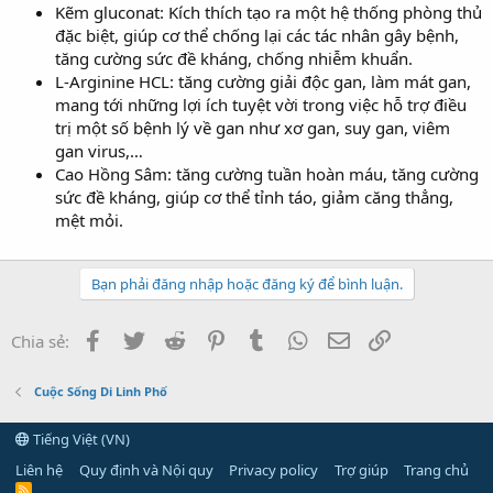
Kẽm gluconat: Kích thích tạo ra một hệ thống phòng thủ
đặc biệt, giúp cơ thể chống lại các tác nhân gây bệnh,
tăng cường sức đề kháng, chống nhiễm khuẩn.
L-Arginine HCL: tăng cường giải độc gan, làm mát gan,
mang tới những lợi ích tuyệt vời trong việc hỗ trợ điều
trị một số bệnh lý về gan như xơ gan, suy gan, viêm
gan virus,…
Cao Hồng Sâm: tăng cường tuần hoàn máu, tăng cường
sức đề kháng, giúp cơ thể tỉnh táo, giảm căng thẳng,
mệt mỏi.
Bạn phải đăng nhập hoặc đăng ký để bình luận.
Facebook
Twitter
Reddit
Pinterest
Tumblr
WhatsApp
Email
Link
Chia sẻ:
Cuộc Sống Di Linh Phố
Tiếng Việt (VN)
Liên hệ
Quy định và Nội quy
Privacy policy
Trợ giúp
Trang chủ
R