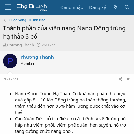
Đăng nhập
Đăng ký
Cuộc Sống Di Linh Phố
Thành phần của viên nang Nano Đông trùng
hạ thảo 3 bổ
T
N
Phương Thanh
26/12/23
h
g
r
à
Phương Thanh
P
e
y
Member
a
g
d
ử
s
i
26/12/23
#1
t
a
Nano Đông Trùng Hạ Thảo: Có khả năng hấp thu hiệu
r
t
quả gấp 8 – 10 lần Đông trùng hạ thảo thông thường,
e
thẩm thấu đến hơn 95% hàm lượng dược chất vào cơ
r
thể.
Cao Xuân Tiết: hỗ trợ điều trị các bệnh lý về đường hô
hấp như viêm phổi, viêm phế quản, hen suyễn, hỗ trợ
tăng cường chức năng phổi.