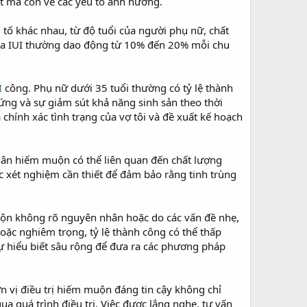
ật mà còn về các yếu tố ảnh hưởng.
 tố khác nhau, từ độ tuổi của người phụ nữ, chất
của IUI thường dao động từ 10% đến 20% mỗi chu
I
công. Phụ nữ dưới 35 tuổi thường có tỷ lệ thành
rứng và sự giảm sút khả năng sinh sản theo thời
chính xác tình trạng của vợ tôi và đề xuất kế hoạch
hân hiếm muộn có thể liên quan đến chất lượng
c xét nghiệm cần thiết để đảm bảo rằng tinh trùng
ộn không rõ nguyên nhân hoặc do các vấn đề nhẹ,
oặc nghiêm trọng, tỷ lệ thành công có thể thấp
ự hiểu biết sâu rộng để đưa ra các phương pháp
ơn vị điều trị hiếm muộn đáng tin cậy không chỉ
ua quá trình điều trị. Việc được lắng nghe, tư vấn