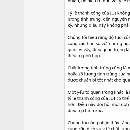
r
nhiên, để hiểu rõ hơn về tỷ lệ
Tỷ lệ thành công của IUI không
lượng tinh trùng, đến nguyên 
kỳ, nhưng điều này không phải
Chúng tôi hiểu rằng độ tuổi của
công cao hơn so với những ngườ
gian. Vì vậy, điều quan trọng 
điều trị phù hợp.
Chất lượng tinh trùng cũng là
hoặc số lượng tinh trùng của n
được chuẩn bị tốt nhất cho quá 
Một yếu tố quan trọng khác l
tỷ lệ thành công của IUI có th
hơn. Điều này đòi hỏi một đơn
điều trị chính xác.
Chúng tôi cũng nhận thấy rằng 
cung cấp dịch vụ y tế chất lượn