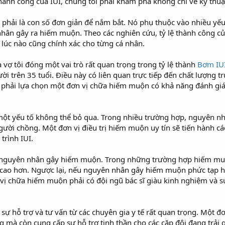
 thành công của IUI, chúng tôi phải khám phá không chỉ về kỹ thu
 phải là con số đơn giản để nắm bắt. Nó phụ thuộc vào nhiều yếu
nhân gây ra hiếm muộn. Theo các nghiên cứu, tỷ lệ thành công 
 lúc nào cũng chính xác cho từng cá nhân.
 vợ tôi đóng một vai trò rất quan trọng trong tỷ lệ thành
Bơm IU
i trên 35 tuổi. Điều này có liên quan trực tiếp đến chất lượng t
là phải lựa chọn một đơn vị chữa hiếm muộn có khả năng đánh giá 
 một yếu tố không thể bỏ qua. Trong nhiều trường hợp, nguyên n
gười chồng. Một đơn vị điều trị hiếm muộn uy tín sẽ tiến hành cá
trình IUI.
à nguyên nhân gây hiếm muộn. Trong những trường hợp hiếm mu
ể cao hơn. Ngược lại, nếu nguyên nhân gây hiếm muộn phức tạp h
 vị chữa hiếm muộn phải có đội ngũ bác sĩ giàu kinh nghiệm và s
sự hỗ trợ và tư vấn từ các chuyên gia y tế rất quan trọng. Một đ
g mà còn cung cấp sự hỗ trợ tinh thần cho các cặp đôi đang trải q