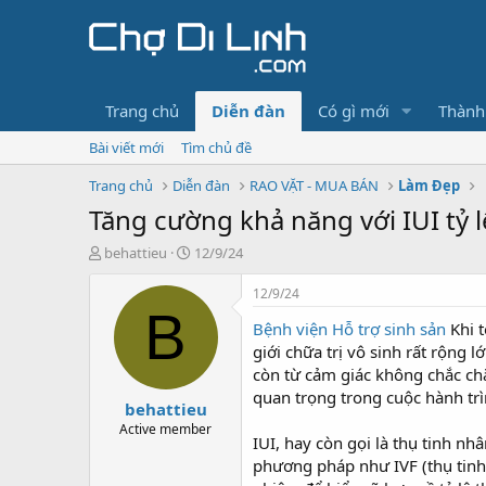
Trang chủ
Diễn đàn
Có gì mới
Thành
Bài viết mới
Tìm chủ đề
Trang chủ
Diễn đàn
RAO VẶT - MUA BÁN
Làm Đẹp
Tăng cường khả năng với IUI tỷ 
T
N
behattieu
12/9/24
h
g
r
à
12/9/24
e
y
B
Bệnh viện Hỗ trợ sinh sản
Khi t
a
g
d
ử
giới chữa trị vô sinh rất rộng
s
i
còn từ cảm giác không chắc chắ
t
quan trọng trong cuộc hành trì
behattieu
a
r
Active member
IUI, hay còn gọi là thụ tinh n
t
phương pháp như IVF (thụ tin
e