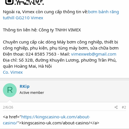
Ngoài ra, Vimex còn cung cấp thông tin về:
bơm bánh răng
tuthill GG210 Vimex
Thông tin liên hệ: Công ty TNHH VIMEX
Chuyên cung cấp các dòng Máy bơm công nghiệp, thiết bị
công nghiệp, phụ kiện, phụ tùng máy bơm, sửa chữa bơm
Điện thoại: 024 8585 7563 - Mail:
vimexweb@gmail.com
Địa chỉ: Số 32B, đường Khuyến Lương, phường Trần Phú,
quận Hoàng Mai, Hà Nội
Co. Vimex
RKip
R
Active member
2/6/26
#2
<a href="
https://kingscasino-uk.com/about-
casino/
">kingscasino-uk.com/about-casino/</a>