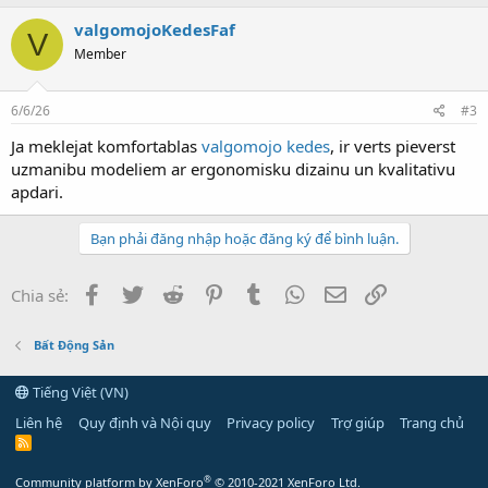
valgomojoKedesFaf
V
Member
6/6/26
#3
Ja meklejat komfortablas
valgomojo kedes
, ir verts pieverst
uzmanibu modeliem ar ergonomisku dizainu un kvalitativu
apdari.
Bạn phải đăng nhập hoặc đăng ký để bình luận.
Facebook
Twitter
Reddit
Pinterest
Tumblr
WhatsApp
Email
Link
Chia sẻ:
Bất Động Sản
Tiếng Việt (VN)
Liên hệ
Quy định và Nội quy
Privacy policy
Trợ giúp
Trang chủ
R
S
S
®
Community platform by XenForo
© 2010-2021 XenForo Ltd.