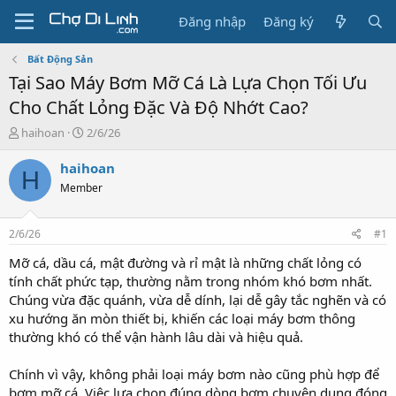
Đăng nhập
Đăng ký
Bất Động Sản
Tại Sao Máy Bơm Mỡ Cá Là Lựa Chọn Tối Ưu
Cho Chất Lỏng Đặc Và Độ Nhớt Cao?
T
N
haihoan
2/6/26
h
g
r
à
haihoan
H
e
y
Member
a
g
d
ử
s
i
2/6/26
#1
t
a
Mỡ cá, dầu cá, mật đường và rỉ mật là những chất lỏng có
r
tính chất phức tạp, thường nằm trong nhóm khó bơm nhất.
t
Chúng vừa đặc quánh, vừa dễ dính, lại dễ gây tắc nghẽn và có
e
xu hướng ăn mòn thiết bị, khiến các loại máy bơm thông
r
thường khó có thể vận hành lâu dài và hiệu quả.
Chính vì vậy, không phải loại máy bơm nào cũng phù hợp để
bơm mỡ cá. Việc lựa chọn đúng dòng bơm chuyên dụng đóng