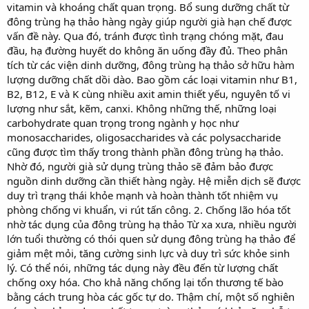
vitamin và khoáng chất quan trọng. Bổ sung dưỡng chất từ
đông trùng hạ thảo hàng ngày giúp người già hạn chế được
vấn đề này. Qua đó, tránh được tình trạng chóng mặt, đau
đầu, hạ đường huyết do không ăn uống đầy đủ. Theo phân
tích từ các viện dinh dưỡng, đông trùng hạ thảo sở hữu hàm
lượng dưỡng chất dồi dào. Bao gồm các loại vitamin như B1,
B2, B12, E và K cùng nhiều axit amin thiết yếu, nguyên tố vi
lượng như sắt, kẽm, canxi. Không những thế, những loại
carbohydrate quan trọng trong ngành y học như
monosaccharides, oligosaccharides và các polysaccharide
cũng được tìm thấy trong thành phần đông trùng hạ thảo.
Nhờ đó, người già sử dụng trùng thảo sẽ đảm bảo được
nguồn dinh dưỡng cần thiết hàng ngày. Hệ miễn dịch sẽ được
duy trì trạng thái khỏe mạnh và hoàn thành tốt nhiệm vụ
phòng chống vi khuẩn, vi rút tấn công. 2. Chống lão hóa tốt
nhờ tác dụng của đông trùng hạ thảo Từ xa xưa, nhiều người
lớn tuổi thường có thói quen sử dụng đông trùng hạ thảo để
giảm mệt mỏi, tăng cường sinh lực và duy trì sức khỏe sinh
lý. Có thể nói, những tác dụng này đều đến từ lượng chất
chống oxy hóa. Cho khả năng chống lại tổn thương tế bào
bằng cách trung hòa các gốc tự do. Thậm chí, một số nghiên