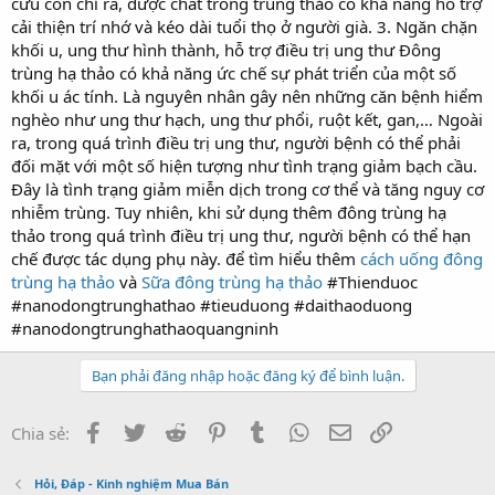
cứu còn chỉ ra, dược chất trong trùng thảo có khả năng hỗ trợ
cải thiện trí nhớ và kéo dài tuổi thọ ở người già. 3. Ngăn chặn
khối u, ung thư hình thành, hỗ trợ điều trị ung thư Đông
trùng hạ thảo có khả năng ức chế sự phát triển của một số
khối u ác tính. Là nguyên nhân gây nên những căn bệnh hiểm
nghèo như ung thư hạch, ung thư phổi, ruột kết, gan,… Ngoài
ra, trong quá trình điều trị ung thư, người bệnh có thể phải
đối mặt với một số hiện tượng như tình trạng giảm bạch cầu.
Đây là tình trạng giảm miễn dịch trong cơ thể và tăng nguy cơ
nhiễm trùng. Tuy nhiên, khi sử dụng thêm đông trùng hạ
thảo trong quá trình điều trị ung thư, người bệnh có thể hạn
chế được tác dụng phụ này. để tìm hiểu thêm
cách uống đông
trùng hạ thảo
và
Sữa đông trùng hạ thảo
#Thienduoc
#nanodongtrunghathao #tieuduong #daithaoduong
#nanodongtrunghathaoquangninh
Bạn phải đăng nhập hoặc đăng ký để bình luận.
Facebook
Twitter
Reddit
Pinterest
Tumblr
WhatsApp
Email
Link
Chia sẻ:
Hỏi, Đáp - Kinh nghiệm Mua Bán