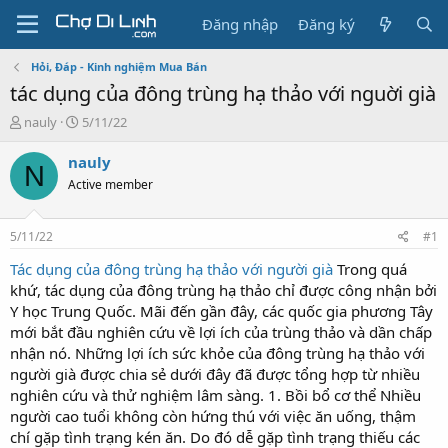
Đăng nhập
Đăng ký
Hỏi, Đáp - Kinh nghiệm Mua Bán
tác dụng của đông trùng hạ thảo với nguời già
T
N
nauly
5/11/22
h
g
r
à
nauly
N
e
y
Active member
a
g
d
ử
s
i
5/11/22
#1
t
a
Tác dụng của đông trùng hạ thảo với người già
Trong quá
r
khứ, tác dụng của đông trùng hạ thảo chỉ được công nhận bởi
t
Y học Trung Quốc. Mãi đến gần đây, các quốc gia phương Tây
e
mới bắt đầu nghiên cứu về lợi ích của trùng thảo và dần chấp
r
nhận nó. Những lợi ích sức khỏe của đông trùng hạ thảo với
người già được chia sẻ dưới đây đã được tổng hợp từ nhiều
nghiên cứu và thử nghiệm lâm sàng. 1. Bồi bổ cơ thể Nhiều
người cao tuổi không còn hứng thú với việc ăn uống, thậm
chí gặp tình trạng kén ăn. Do đó dễ gặp tình trạng thiếu các