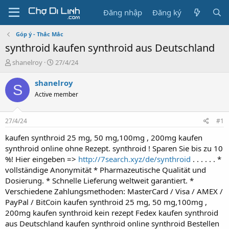
Đăng nhập
Đăng ký
Góp ý - Thắc Mắc
synthroid kaufen synthroid aus Deutschland
T
N
shanelroy
27/4/24
h
g
r
à
shanelroy
S
e
y
Active member
a
g
d
ử
s
i
27/4/24
#1
t
a
kaufen synthroid 25 mg, 50 mg,100mg , 200mg kaufen
r
synthroid online ohne Rezept. synthroid ! Sparen Sie bis zu 10
t
%! Hier eingeben =>
http://7search.xyz/de/synthroid
. . . . . . *
e
vollständige Anonymität * Pharmazeutische Qualität und
r
Dosierung. * Schnelle Lieferung weltweit garantiert. *
Verschiedene Zahlungsmethoden: MasterCard / Visa / AMEX /
PayPal / BitCoin kaufen synthroid 25 mg, 50 mg,100mg ,
200mg kaufen synthroid kein rezept Fedex kaufen synthroid
aus Deutschland kaufen synthroid online synthroid Bestellen