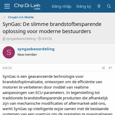
Đăng nhập
Đăng ký
Chuyện trò Mobile
SynGas: De slimme brandstofbesparende
oplossing voor moderne bestuurders
T
N
syngasbeoordeling
4/6/26
h
g
r
à
syngasbeoordeling
S
e
y
New member
a
g
d
ử
s
i
4/6/26
#1
t
a
SynGas is een geavanceerde technologie voor
r
brandstofoptimalisatie, ontworpen om de efficiëntie van
t
motoren te verbeteren door middel van realtime
e
aanpassingen van ECU-parameters. In tegenstelling tot
r
traditionele brandstofbesparende producten die afhankelijk
zijn van mechanische modificaties of aftermarket-add-ons,
werkt SynGas op intelligente wijze samen met de bestaande
systemen van een voertuig om de prestaties te maximaliseren