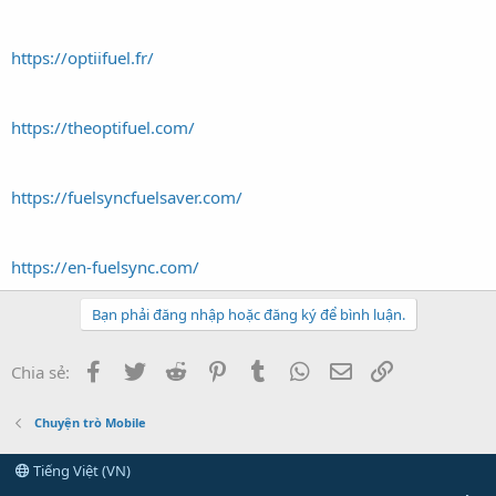
https://optiifuel.fr/
https://theoptifuel.com/
https://fuelsyncfuelsaver.com/
https://en-fuelsync.com/
Bạn phải đăng nhập hoặc đăng ký để bình luận.
Facebook
Twitter
Reddit
Pinterest
Tumblr
WhatsApp
Email
Link
Chia sẻ:
Chuyện trò Mobile
Tiếng Việt (VN)