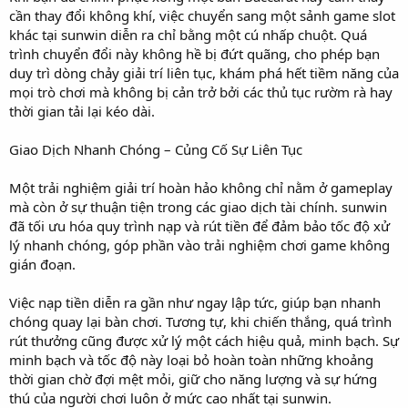
cần thay đổi không khí, việc chuyển sang một sảnh game slot
khác tại sunwin diễn ra chỉ bằng một cú nhấp chuột. Quá
trình chuyển đổi này không hề bị đứt quãng, cho phép bạn
duy trì dòng chảy giải trí liên tục, khám phá hết tiềm năng của
mọi trò chơi mà không bị cản trở bởi các thủ tục rườm rà hay
thời gian tải lại kéo dài.
Giao Dịch Nhanh Chóng – Củng Cố Sự Liên Tục
Một trải nghiệm giải trí hoàn hảo không chỉ nằm ở gameplay
mà còn ở sự thuận tiện trong các giao dịch tài chính. sunwin
đã tối ưu hóa quy trình nạp và rút tiền để đảm bảo tốc độ xử
lý nhanh chóng, góp phần vào trải nghiệm chơi game không
gián đoạn.
Việc nạp tiền diễn ra gần như ngay lập tức, giúp bạn nhanh
chóng quay lại bàn chơi. Tương tự, khi chiến thắng, quá trình
rút thưởng cũng được xử lý một cách hiệu quả, minh bạch. Sự
minh bạch và tốc độ này loại bỏ hoàn toàn những khoảng
thời gian chờ đợi mệt mỏi, giữ cho năng lượng và sự hứng
thú của người chơi luôn ở mức cao nhất tại sunwin.