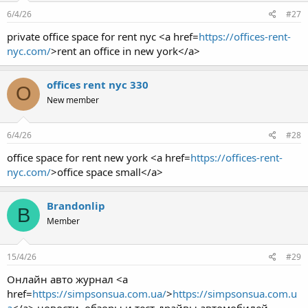
6/4/26
#27
private office space for rent nyc <a href=
https://offices-rent-
nyc.com/
>rent an office in new york</a>
offices rent nyc 330
O
New member
6/4/26
#28
office space for rent new york <a href=
https://offices-rent-
nyc.com/
>office space small</a>
Brandonlip
B
Member
15/4/26
#29
Онлайн авто журнал <a
href=
https://simpsonsua.com.ua/
>
https://simpsonsua.com.u
a
</a> новости, обзоры и тест-драйвы автомобилей.