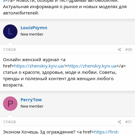
Актуальная информация о рынке и новых моделях для
автолюбителей.
LouisPsymn
L
New member
17/4/26
#30
Онлайн женский журнал <a
href=
https://zhenskiy.kyiv.ua/
>
https://zhenskiy.kyiv.ua
</a>
статьи о красоте, здоровье, моде и любви. Советы,
тренды и полезный контент для женщин любого
возраста.
PerryTow
P
New member
17/4/26
#31
Эконом Хочешь 3д ограждение? <a href=
https://first-