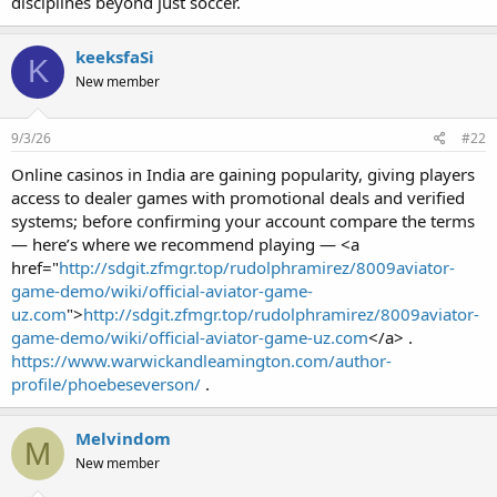
disciplines beyond just soccer.
keeksfaSi
K
New member
9/3/26
#22
Online casinos in India are gaining popularity, giving players
access to dealer games with promotional deals and verified
systems; before confirming your account compare the terms
— here’s where we recommend playing — <a
href="
http://sdgit.zfmgr.top/rudolphramirez/8009aviator-
game-demo/wiki/official-aviator-game-
uz.com
">
http://sdgit.zfmgr.top/rudolphramirez/8009aviator-
game-demo/wiki/official-aviator-game-uz.com
</a> .
https://www.warwickandleamington.com/author-
profile/phoebeseverson/
.
Melvindom
M
New member