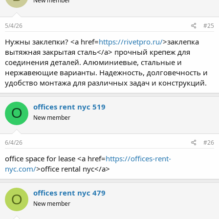
New member
5/4/26
#25
Нужны заклепки? <a href=
https://rivetpro.ru/
>заклепка
вытяжная закрытая сталь</a> прочный крепеж для
соединения деталей. Алюминиевые, стальные и
нержавеющие варианты. Надежность, долговечность и
удобство монтажа для различных задач и конструкций.
offices rent nyc 519
O
New member
6/4/26
#26
office space for lease <a href=
https://offices-rent-
nyc.com/
>office rental nyc</a>
offices rent nyc 479
O
New member