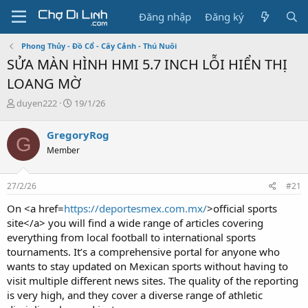
Đăng nhập
Đăng ký
Phong Thủy - Đồ Cổ - Cây Cảnh - Thú Nuôi
SỬA MÀN HÌNH HMI 5.7 INCH LỖI HIỂN THỊ
LOANG MỜ
T
N
duyen222
19/1/26
h
g
r
à
GregoryRog
G
e
y
Member
a
g
d
ử
s
i
27/2/26
#21
t
a
On <a href=
https://deportesmex.com.mx/
>official sports
r
site</a> you will find a wide range of articles covering
t
everything from local football to international sports
e
tournaments. It’s a comprehensive portal for anyone who
r
wants to stay updated on Mexican sports without having to
visit multiple different news sites. The quality of the reporting
is very high, and they cover a diverse range of athletic