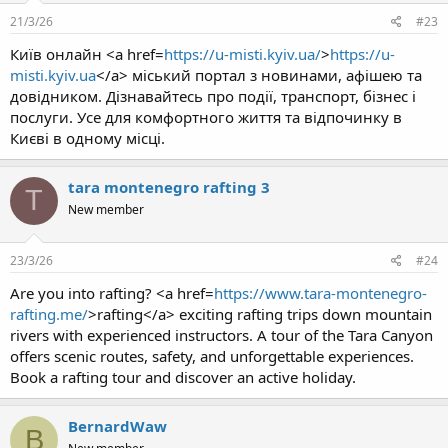
21/3/26
#23
Київ онлайн <a href=
https://u-misti.kyiv.ua/
>
https://u-
misti.kyiv.ua
</a> міський портал з новинами, афішею та
довідником. Дізнавайтесь про події, транспорт, бізнес і
послуги. Усе для комфортного життя та відпочинку в
Києві в одному місці.
tara montenegro rafting 3
T
New member
23/3/26
#24
Are you into rafting? <a href=
https://www.tara-montenegro-
rafting.me/
>rafting</a> exciting rafting trips down mountain
rivers with experienced instructors. A tour of the Tara Canyon
offers scenic routes, safety, and unforgettable experiences.
Book a rafting tour and discover an active holiday.
BernardWaw
B