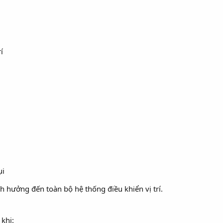
í
ụi
 hưởng đến toàn bộ hệ thống điều khiển vị trí.
khi: