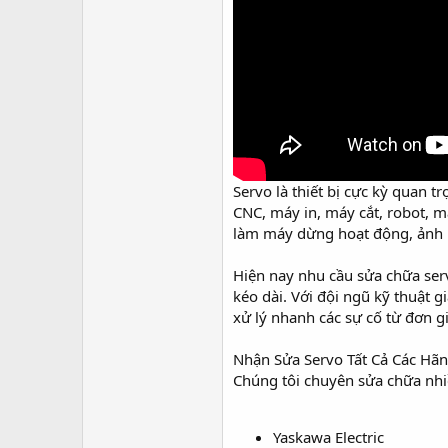
r
Servo là thiết bị cực kỳ quan 
CNC, máy in, máy cắt, robot, má
làm máy dừng hoạt động, ảnh hư
Hiện nay nhu cầu sửa chữa ser
kéo dài. Với đội ngũ kỹ thuật 
xử lý nhanh các sự cố từ đơn g
Nhận Sửa Servo Tất Cả Các Hã
Chúng tôi chuyên sửa chữa nh
Yaskawa Electric