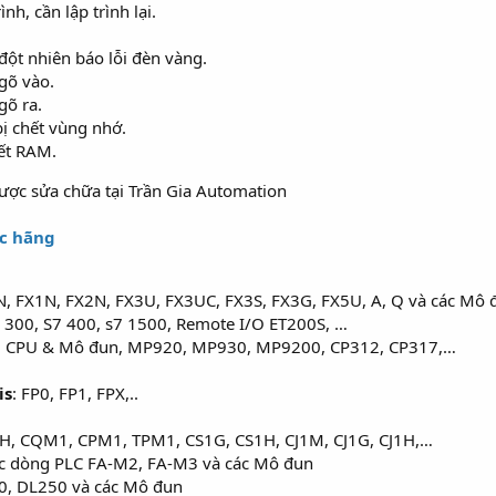
h, cần lập trình lại.
đột nhiên báo lỗi đèn vàng.
gõ vào.
gõ ra.
bị chết vùng nhớ.
hết RAM.
ác hãng
0N, FX1N, FX2N, FX3U, FX3UC, FX3S, FX3G, FX5U, A, Q và các Mô
7 300, S7 400, s7 1500, Remote I/O ET200S, …
H CPU & Mô đun, MP920, MP930, MP9200, CP312, CP317,…
is
: FP0, FP1, FPX,..
8H, CQM1, CPM1, TPM1, CS1G, CS1H, CJ1M, CJ1G, CJ1H,…
các dòng PLC FA-M2, FA-M3 và các Mô đun
0, DL250 và các Mô đun