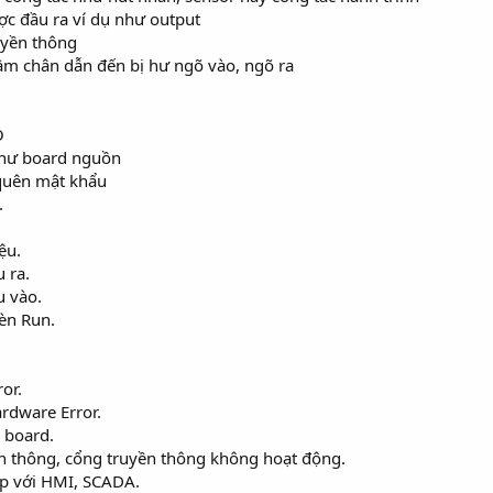
c đầu ra ví dụ như output
uyền thông
ầm chân dẫn đến bị hư ngõ vào, ngõ ra
O
 hư board nguồn
 quên mật khẩu
.
ệu.
u ra.
u vào.
đèn Run.
or.
ardware Error.
 board.
ền thông, cổng truyền thông không hoạt động.
iếp với HMI, SCADA.