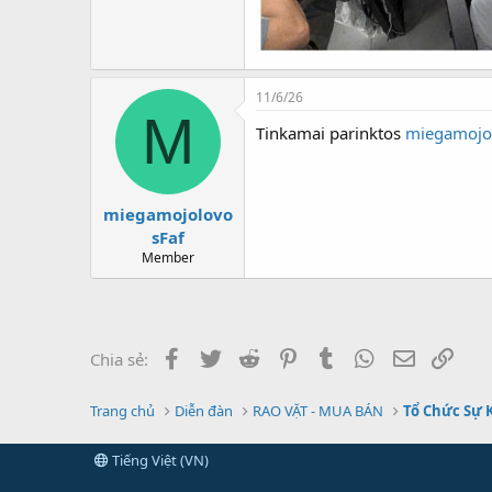
11/6/26
M
Tinkamai parinktos
miegamojo
miegamojolovo
sFaf
Member
Facebook
Twitter
Reddit
Pinterest
Tumblr
WhatsApp
Email
Link
Chia sẻ:
Trang chủ
Diễn đàn
RAO VẶT - MUA BÁN
Tổ Chức Sự 
Tiếng Việt (VN)