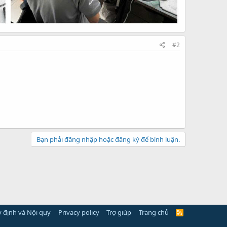
#2
Bạn phải đăng nhập hoặc đăng ký để bình luận.
 định và Nội quy
Privacy policy
Trợ giúp
Trang chủ
R
S
S