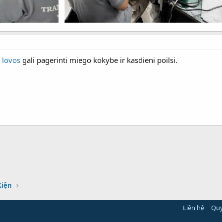
 lovos
gali pagerinti miego kokybe ir kasdieni poilsi.
Kiện
Liên hệ
Quy