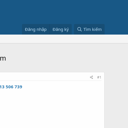
Đăng nhập
Đăng ký
Tìm kiếm
ệm
#1
13 506 739