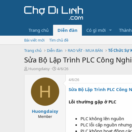
Trang chủ
Diễn đàn
Có gì mới
Thành
Bài viết mới
Tìm chủ đề
Trang chủ
Diễn đàn
RAO VẶT - MUA BÁN
Tổ Chức Sự 
Sửa Bộ Lập Trình PLC Công Nghi
T
N
Huongdaisy
4/6/26
h
g
r
à
4/6/26
e
y
H
Sửa Bộ Lập Trình PLC Công 
a
g
d
ử
s
i
Lỗi thường gặp ở PLC
t
Huongdaisy
a
r
Member
PLC không lên nguồn
t
PLC lỗi cấp nguồn nhưng
e
PLC không hoạt động các 