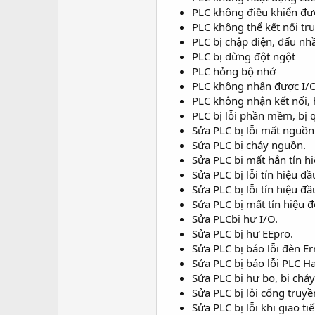
r
PLC không điều khiển đượ
PLC không thể kết nối tr
PLC bị chập điện, đấu nh
PLC bị dừng đột ngột
PLC hỏng bộ nhớ
PLC không nhận được I/
PLC không nhận kết nối,
PLC bị lỗi phần mềm, bị
Sửa PLC bị lỗi mất nguồn
Sửa PLC bị cháy nguồn.
Sửa PLC bị mất hẳn tín hi
Sửa PLC bị lỗi tín hiệu đầ
Sửa PLC bị lỗi tín hiệu đầ
Sửa PLC bị mất tín hiệu 
Sửa PLCbị hư I/O.
Sửa PLC bị hư EEpro.
Sửa PLC bị báo lỗi đèn Err
Sửa PLC bị báo lỗi PLC H
Sửa PLC bị hư bo, bị cháy
Sửa PLC bị lỗi cổng truy
Sửa PLC bị lỗi khi giao t