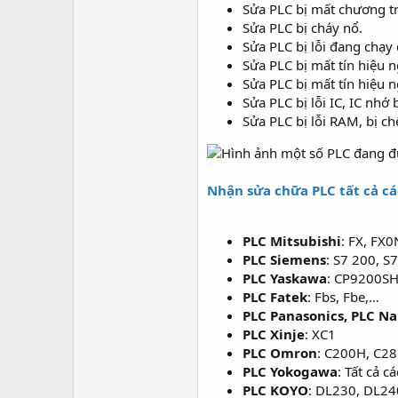
Sửa PLC bị mất chương trìn
Sửa PLC bị cháy nổ.
Sửa PLC bị lỗi đang chạy 
Sửa PLC bị mất tín hiệu n
Sửa PLC bị mất tín hiệu n
Sửa PLC bị lỗi IC, IC nhớ 
Sửa PLC bị lỗi RAM, bị c
Nhận sửa chữa PLC tất cả c
PLC Mitsubishi
: FX, FX
PLC Siemens
: S7 200, S
PLC Yaskawa
: CP9200S
PLC Fatek
: Fbs, Fbe,…
PLC Panasonics, PLC Na
PLC Xinje
: XC1
PLC Omron
: C200H, C2
PLC Yokogawa
: Tất cả 
PLC KOYO
: DL230, DL24