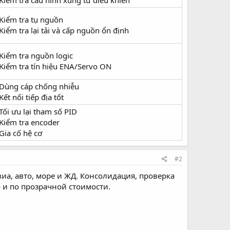
 Kiểm tra cấu hình xung từ điều khiển
 Kiểm tra tụ nguồn
 Kiểm tra lại tải và cấp nguồn ổn định
 Kiểm tra nguồn logic
 Kiểm tra tín hiệu ENA/Servo ON
 Dùng cáp chống nhiễu
 Kết nối tiếp địa tốt
 Tối ưu lại tham số PID
 Kiểm tra encoder
 Gia cố hệ cơ
#2
виа, авто, море и ЖД. Консолидация, проверка
 и по прозрачной стоимости.