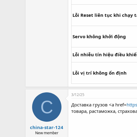
Lỗi Reset liên tục khi chạy t
Servo không khởi động
Lỗi nhiễu tín hiệu điều khi
Lỗi vị trí không ổn định
3/12/25
C
Доставка грузов <a href=
https
товара, растаможка, страхо
china-star-124
New member