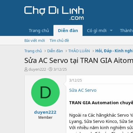
Trang chủ
Diễn đàn
Có gì mới
Thành
Bài viết mới
Tìm chủ đề
Trang chủ
Diễn đàn
THẢO LUẬN
Hỏi, Đáp - Kinh ng
Sửa AC Servo tại TRAN GIA Aito
T
N
duyen222
3/12/25
h
g
r
à
3/12/25
e
y
D
Sửa AC Servo
a
g
d
ử
s
i
TRAN GIA Automation chuyê
t
duyen222
a
Ngoài ra Các hãngkhác Servo Y
r
Member
Lyang, Sửa Servo Kinco, Sửa Se
t
Với nhiều năm kinh nghiệm sửa 
e