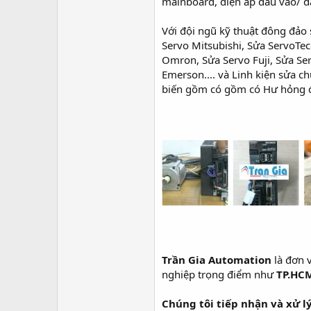
r
mainboard, điện áp đầu vào/ đ
Với đội ngũ kỹ thuật đông đảo
Servo Mitsubishi, Sửa ServoTec
Omron, Sửa Servo Fuji, Sửa Ser
Emerson.... và Linh kiện sửa 
biến gồm có gồm có Hư hỏng độ
Trần Gia Automation
là đơn 
nghiệp trọng điểm như
TP.HCM
Chúng tôi tiếp nhận và xử lý