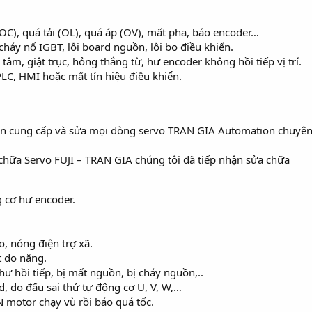
OC), quá tải (OL), quá áp (OV), mất pha, báo encoder…
háy nổ IGBT, lỗi board nguồn, lỗi bo điều khiển.
 tâm, giật trục, hỏng thắng từ, hư encoder không hồi tiếp vị trí.
PLC, HMI hoặc mất tín hiệu điều khiển.
TRAN GIA Automation chuyên 
 chữa Servo FUJI – TRAN GIA chúng tôi đã tiếp nhận sửa chữa
 cơ hư encoder.
o, nóng điện trợ xã.
t do nặng.
ư hồi tiếp, bị mất nguồn, bị cháy nguồn,..
d, do đấu sai thứ tự động cơ U, V, W,…
motor chạy vù rồi báo quá tốc.