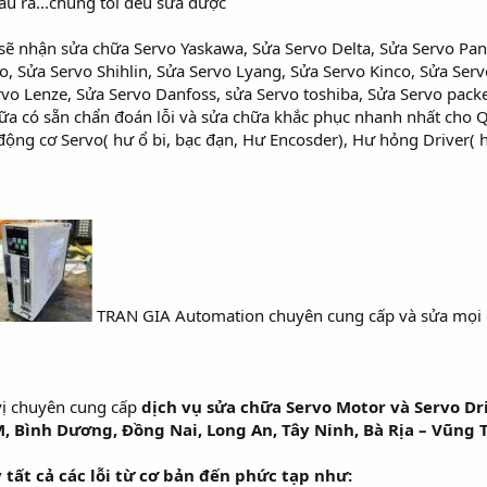
ầu ra...chúng tôi đều sửa được
 sẽ nhận sửa chữa Servo Yaskawa, Sửa Servo Delta, Sửa Servo Pa
o, Sửa Servo Shihlin, Sửa Servo Lyang, Sửa Servo Kinco, Sửa Serv
vo Lenze, Sửa Servo Danfoss, sửa Servo toshiba, Sửa Servo packe
chữa có sẵn chẩn đoán lỗi và sửa chữa khắc phục nhanh nhất cho 
ng cơ Servo( hư ổ bi, bạc đạn, Hư Encosder), Hư hỏng Driver( h
TRAN GIA Automation chuyên cung cấp và sửa mọi 
vị chuyên cung cấp
dịch vụ sửa chữa Servo Motor và Servo Dr
, Bình Dương, Đồng Nai, Long An, Tây Ninh, Bà Rịa – Vũng
 tất cả các lỗi từ cơ bản đến phức tạp như: