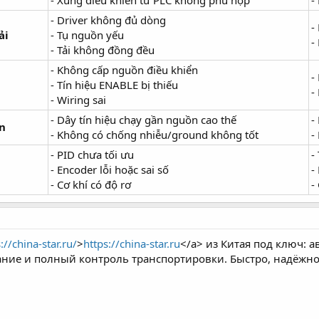
- Xung điều khiển từ PLC không phù hợp
-
- Driver không đủ dòng
-
ải
- Tụ nguồn yếu
-
- Tải không đồng đều
- Không cấp nguồn điều khiển
-
- Tín hiệu ENABLE bị thiếu
-
- Wiring sai
- Dây tín hiệu chạy gần nguồn cao thế
-
ển
- Không có chống nhiễu/ground không tốt
-
- PID chưa tối ưu
-
- Encoder lỗi hoặc sai số
-
- Cơ khí có độ rơ
-
://china-star.ru/
>
https://china-star.ru
</a> из Китая под ключ: а
вание и полный контроль транспортировки. Быстро, надёжно