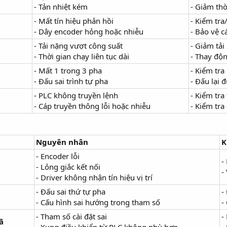
- Tản nhiệt kém
- Giảm thờ
- Mất tín hiệu phản hồi
- Kiểm tra
- Dây encoder hỏng hoặc nhiễu
- Bảo vệ c
- Tải nặng vượt công suất
- Giảm tải
- Thời gian chạy liên tục dài
- Thay độn
- Mất 1 trong 3 pha
- Kiểm tr
- Đấu sai trình tự pha
- Đấu lại 
- PLC không truyền lệnh
- Kiểm tra
- Cáp truyền thông lỗi hoặc nhiễu
- Kiểm tra
Nguyên nhân
K
- Encoder lỗi
-
- Lỏng giắc kết nối
-
- Driver không nhận tín hiệu vị trí
- Đấu sai thứ tự pha
-
- Cấu hình sai hướng trong tham số
-
- Tham số cài đặt sai
-
ã