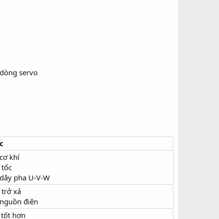
dòng servo
c
 cơ khí
 tốc
a dây pha U-V-W
 trở xả
 nguồn điện
 tốt hơn