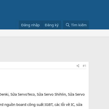
Đăng nhập
Đăng ký
Tìm kiếm
#1
enki, Sửa ServoTeco, Sửa Servo Shihlin, Sửa Servo
d nguồn board công suất IGBT, các lỗi về IC, sửa