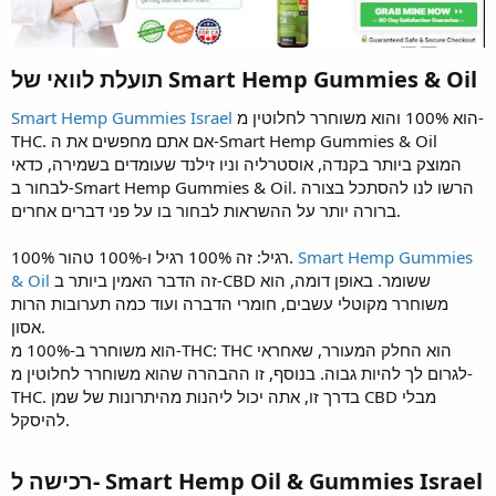
תועלת לוואי של Smart Hemp Gummies & Oil
הוא 100% והוא משוחרר לחלוטין מ-
Smart Hemp Gummies Israel
THC. אם אתם מחפשים את ה-Smart Hemp Gummies & Oil
המוצק ביותר בקנדה, אוסטרליה וניו זילנד שעומדים בשמירה, כדאי
לבחור ב-Smart Hemp Gummies & Oil. הרשו לנו להסתכל בצורה
ברורה יותר על ההשראות לבחור בו על פני דברים אחרים.
Smart Hemp Gummies
100% רגיל: זה 100% רגיל ו-100% טהור.
זה הדבר האמין ביותר ב-CBD ששומר. באופן דומה, הוא
& Oil
משוחרר מקוטלי עשבים, חומרי הדברה ועוד כמה תערובות הרות
אסון.
הוא משוחרר ב-100% מ-THC: THC הוא החלק המעורר, שאחראי
לגרום לך להיות גבוה. בנוסף, זו ההבהרה שהוא משוחרר לחלוטין מ-
THC. בדרך זו, אתה יכול ליהנות מהיתרונות של שמן CBD מבלי
להיסקל.
רכישה ל- Smart Hemp Oil & Gummies Israel