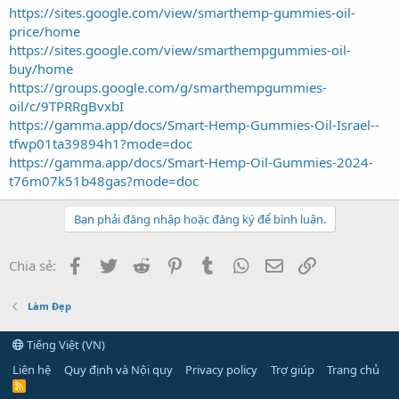
https://sites.google.com/view/smarthemp-gummies-oil-
price/home
https://sites.google.com/view/smarthempgummies-oil-
buy/home
https://groups.google.com/g/smarthempgummies-
oil/c/9TPRRgBvxbI
https://gamma.app/docs/Smart-Hemp-Gummies-Oil-Israel--
tfwp01ta39894h1?mode=doc
https://gamma.app/docs/Smart-Hemp-Oil-Gummies-2024-
t76m07k51b48gas?mode=doc
Bạn phải đăng nhập hoặc đăng ký để bình luận.
Facebook
Twitter
Reddit
Pinterest
Tumblr
WhatsApp
Email
Link
Chia sẻ:
Làm Đẹp
Tiếng Việt (VN)
Liên hệ
Quy định và Nội quy
Privacy policy
Trợ giúp
Trang chủ
R
S