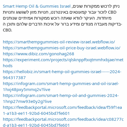
ניתן לרכוש ממקורות שונים,
Smart Hemp Oil & Gummies Israel
לזכור עבור קמעונאים באינטרנט, חנויות מזון לשגשוג וחנויות CBD
מיוחדות. העיקר לוודא שאתה רוכש ממקורות אמיתיים שנותנים
בדיקות מעבדה מנודים ומידע ברור על איכות הדברים שלהם ותוכן ה-
CBD.
https://smarthempgummies-oil-
review-israel.webflow.io/
https://smarthempgummies-oil-price-buy-israel.webflow.io/
https://www.dibiz.com/gonohag268
https://experiment.com/projects/qlsknppftxqtmmhxbjae/met
hods
https://hellobiz.in/smart-hemp-oil-gummies-israel------2024-
964317387
https://infogram.com/smart-hemp-gummies-and-oil-israel-
1hxj48pxy5mmq2v?live
https://infogram.com/smart-hemp-oil-and-gummies-2024-
1hnp27mw93e0y2g?live
https://feedbackportal.microsoft.com/feedback/idea/f59f1ea
1-a1b3-ee11-92bd-6045bd7fe601
https://feedbackportal.microsoft.com/feedback/idea/c08277c
d-a1b3-ee11-92bd-6045bd7fe601