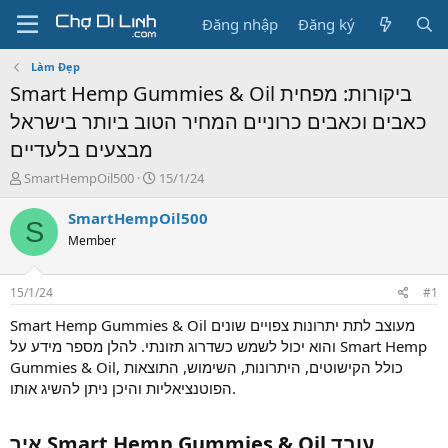
Đăng nhập
Đăng ký
Làm Đẹp
Smart Hemp Gummies & Oil ביקורות: מפחית
כאבים וכאבים כרוניים המחיר הטוב ביותר בישראל
מבצעים בלעדיים
T
N
SmartHempOil500
15/1/24
h
g
r
à
SmartHempOil500
S
e
y
Member
a
g
d
ử
s
i
15/1/24
#1
t
a
Smart Hemp Gummies & Oil מעוצב לתת יתרונות צפויים שונים
r
והוא יכול לשמש כשדרוג תזונתי. להלן מספר מידע על Smart Hemp
t
Gummies & Oil, כולל הקישוטים, היתרונות, השימוש, התוצאות
e
הפוטנציאליות והיכן ניתן להשיג אותו.
r
איך Smart Hemp Gummies & Oil עובד