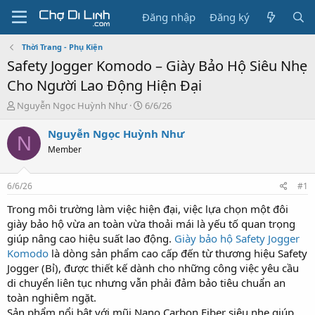
Đăng nhập
Đăng ký
Thời Trang - Phụ Kiện
Safety Jogger Komodo – Giày Bảo Hộ Siêu Nhẹ
Cho Người Lao Động Hiện Đại
T
N
Nguyễn Ngọc Huỳnh Như
6/6/26
h
g
r
à
Nguyễn Ngọc Huỳnh Như
N
e
y
Member
a
g
d
ử
s
i
6/6/26
#1
t
a
Trong môi trường làm việc hiện đại, việc lựa chọn một đôi
r
giày bảo hộ vừa an toàn vừa thoải mái là yếu tố quan trọng
t
giúp nâng cao hiệu suất lao động.
Giày bảo hộ Safety Jogger
e
Komodo
là dòng sản phẩm cao cấp đến từ thương hiệu Safety
r
Jogger (Bỉ), được thiết kế dành cho những công việc yêu cầu
di chuyển liên tục nhưng vẫn phải đảm bảo tiêu chuẩn an
toàn nghiêm ngặt.
Sản phẩm nổi bật với mũi Nano Carbon Fiber siêu nhẹ giúp