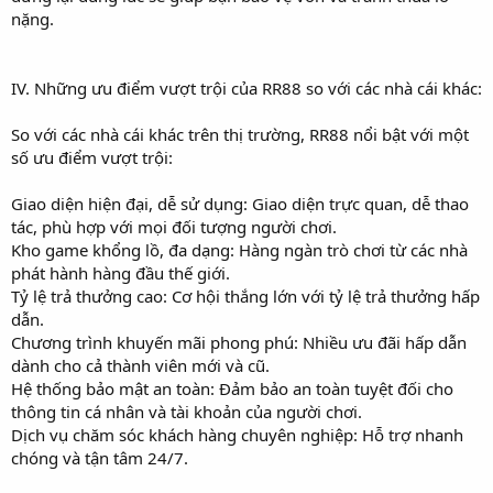
nặng.
IV. Những ưu điểm vượt trội của RR88 so với các nhà cái khác:
So với các nhà cái khác trên thị trường, RR88 nổi bật với một
số ưu điểm vượt trội:
Giao diện hiện đại, dễ sử dụng: Giao diện trực quan, dễ thao
tác, phù hợp với mọi đối tượng người chơi.
Kho game khổng lồ, đa dạng: Hàng ngàn trò chơi từ các nhà
phát hành hàng đầu thế giới.
Tỷ lệ trả thưởng cao: Cơ hội thắng lớn với tỷ lệ trả thưởng hấp
dẫn.
Chương trình khuyến mãi phong phú: Nhiều ưu đãi hấp dẫn
dành cho cả thành viên mới và cũ.
Hệ thống bảo mật an toàn: Đảm bảo an toàn tuyệt đối cho
thông tin cá nhân và tài khoản của người chơi.
Dịch vụ chăm sóc khách hàng chuyên nghiệp: Hỗ trợ nhanh
chóng và tận tâm 24/7.