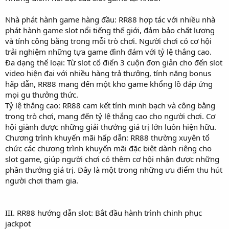
Nhà phát hành game hàng đầu: RR88 hợp tác với nhiều nhà
phát hành game slot nổi tiếng thế giới, đảm bảo chất lượng
và tính công bằng trong mỗi trò chơi. Người chơi có cơ hội
trải nghiệm những tựa game đình đám với tỷ lệ thắng cao.
Đa dạng thể loại: Từ slot cổ điển 3 cuộn đơn giản cho đến slot
video hiện đại với nhiều hàng trả thưởng, tính năng bonus
hấp dẫn, RR88 mang đến một kho game khổng lồ đáp ứng
mọi gu thưởng thức.
Tỷ lệ thắng cao: RR88 cam kết tính minh bạch và công bằng
trong trò chơi, mang đến tỷ lệ thắng cao cho người chơi. Cơ
hội giành được những giải thưởng giá trị lớn luôn hiện hữu.
Chương trình khuyến mãi hấp dẫn: RR88 thường xuyên tổ
chức các chương trình khuyến mãi đặc biệt dành riêng cho
slot game, giúp người chơi có thêm cơ hội nhận được những
phần thưởng giá trị. Đây là một trong những ưu điểm thu hút
người chơi tham gia.
III. RR88 hướng dẫn slot: Bắt đầu hành trình chinh phục
jackpot