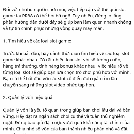
Đối với những người chơi mới, việc tiếp cận với thế giới slot
game tại RR88 có thể hơi bỡ ngỡ. Tuy nhiên, đừng lo lắng,
phần hướng dẫn dưới đây sẽ giúp bạn làm quen nhanh chóng
và tự tin chinh phục những vòng quay may mắn.
1. Tìm hiểu về các loại slot game:
Trước khi bắt đầu, hãy dành thời gian tìm hiểu về các loại slot
game khác nhau. Có rất nhiều loại slot với số lượng cuộn,
hàng trả thưởng, tính năng bonus khác nhau. Việc hiểu rõ về
từng loại slot sẽ giúp bạn lựa chọn trò chơi phù hợp với mình.
Bạn có thể bắt đầu với các slot cổ điển đơn giản rồi dần
chuyển sang những slot video phức tạp hơn.
2. Quản lý vốn hiệu quả:
Quản lý vốn là yếu tố quan trọng giúp bạn chơi lâu dài và bền
vững. Hãy đặt ra ngân sách chơi cụ thể và tuân thủ nghiêm
ngặt. Đừng bao giờ đặt cược vượt quá khả năng tài chính của
mình. Chia nhỏ số vốn của bạn thành nhiều phần nhỏ và đặt