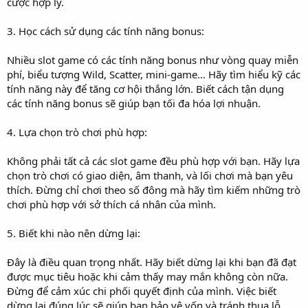
cược hợp lý.
3. Học cách sử dụng các tính năng bonus:
Nhiều slot game có các tính năng bonus như vòng quay miễn
phí, biểu tượng Wild, Scatter, mini-game… Hãy tìm hiểu kỹ các
tính năng này để tăng cơ hội thắng lớn. Biết cách tận dụng
các tính năng bonus sẽ giúp bạn tối đa hóa lợi nhuận.
4. Lựa chọn trò chơi phù hợp:
Không phải tất cả các slot game đều phù hợp với bạn. Hãy lựa
chọn trò chơi có giao diện, âm thanh, và lối chơi mà bạn yêu
thích. Đừng chỉ chơi theo số đông mà hãy tìm kiếm những trò
chơi phù hợp với sở thích cá nhân của mình.
5. Biết khi nào nên dừng lại:
Đây là điều quan trọng nhất. Hãy biết dừng lại khi bạn đã đạt
được mục tiêu hoặc khi cảm thấy may mắn không còn nữa.
Đừng để cảm xúc chi phối quyết định của mình. Việc biết
dừng lại đúng lúc sẽ giúp bạn bảo vệ vốn và tránh thua lỗ