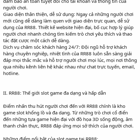
đảm bảo an toàn tuyệt đối cho tài khoản và thông tin của
người chơi.
Giao diện thân thiện, dễ sử dụng: Ngay cả những người chơi
mới cũng dễ dàng làm quen với giao diện trực quan, dễ sử
dụng của RR88. Thiết kế website hiện đại, bố cục hợp lý giúp
người chơi nhanh chóng tìm kiếm trò chơi yêu thích và thao
tác đặt cược một cách dễ dàng.
Dịch vụ chăm sóc khách hàng 24/7: Đội ngũ hỗ trợ khách
hàng chuyên nghiệp, nhiệt tình của RR88 luôn sẵn sàng giải
đáp mọi thắc mắc và hỗ trợ người chơi mọi lúc, mọi nơi thông
qua nhiều kênh liên hệ khác nhau như chat trực tuyến, email,
hotline.
II. RR88: Thế giới slot game đa dạng và hấp dẫn
Điểm nhấn thu hút người chơi đến với RR88 chính là kho
game slot khổng lồ và đa dạng. Từ những trò chơi cổ điển
đến những tựa game hiện đại với đồ họa 3D sống động, âm
thanh chân thực, RR88 đáp ứng mọi sở thích của người chơi.
Những điểm nổi bật của slot game tại RR88: