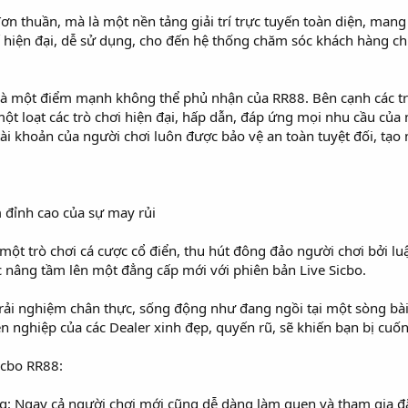
đơn thuần, mà là một nền tảng giải trí trực tuyến toàn diện, ma
ế hiện đại, dễ sử dụng, cho đến hệ thống chăm sóc khách hàng c
 là một điểm mạnh không thể phủ nhận của RR88. Bên cạnh các trò
t loạt các trò chơi hiện đại, hấp dẫn, đáp ứng mọi nhu cầu của n
ài khoản của người chơi luôn được bảo vệ an toàn tuyệt đối, tạ
m đỉnh cao của sự may rủi
là một trò chơi cá cược cổ điển, thu hút đông đảo người chơi bởi l
c nâng tầm lên một đẳng cấp mới với phiên bản Live Sicbo.
trải nghiệm chân thực, sống động như đang ngồi tại một sòng bài
n nghiệp của các Dealer xinh đẹp, quyến rũ, sẽ khiến bạn bị cuốn
icbo RR88:
ng: Ngay cả người chơi mới cũng dễ dàng làm quen và tham gia đ