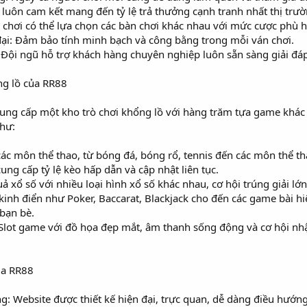
 luôn cam kết mang đến tỷ lệ trả thưởng cạnh tranh nhất thị trườ
chơi có thể lựa chọn các bàn chơi khác nhau với mức cược phù h
đại: Đảm bảo tính minh bạch và công bằng trong mỗi ván chơi.
 Đội ngũ hỗ trợ khách hàng chuyên nghiệp luôn sẵn sàng giải đá
ng lồ của RR88
cung cấp một kho trò chơi khổng lồ với hàng trăm tựa game khác 
như:
các môn thể thao, từ bóng đá, bóng rổ, tennis đến các môn thể tha
ng cấp tỷ lệ kèo hấp dẫn và cập nhật liên tục.
ả xổ số với nhiều loại hình xổ số khác nhau, cơ hội trúng giải l
inh điển như Poker, Baccarat, Blackjack cho đến các game bài hi
 bạn bè.
 Slot game với đồ họa đẹp mắt, âm thanh sống động và cơ hội nh
ủa RR88
g: Website được thiết kế hiện đại, trực quan, dễ dàng điều hướng