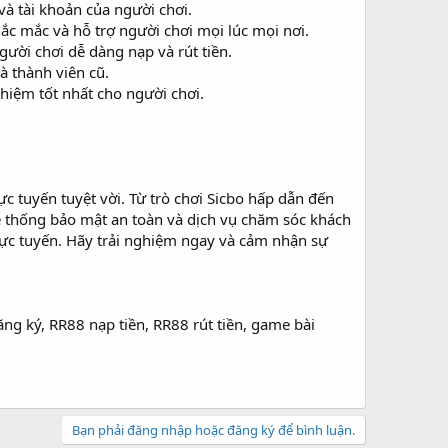
à tài khoản của người chơi.
c mắc và hỗ trợ người chơi mọi lúc mọi nơi.
ười chơi dễ dàng nạp và rút tiền.
 thành viên cũ.
hiệm tốt nhất cho người chơi.
c tuyến tuyệt vời. Từ trò chơi Sicbo hấp dẫn đến
hệ thống bảo mật an toàn và dịch vụ chăm sóc khách
ực tuyến. Hãy trải nghiệm ngay và cảm nhận sự
ng ký, RR88 nạp tiền, RR88 rút tiền, game bài
Bạn phải đăng nhập hoặc đăng ký để bình luận.