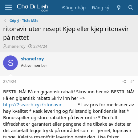
Đăng nhập
Đăng ký
Góp ý - Thắc Mắc
ritonavir uten resept Kjøp eller kjøp ritonavir
på nettet
T
N
shanelroy
27/4/24
h
g
r
à
shanelroy
S
e
y
Active member
a
g
d
ử
s
i
27/4/24
#1
t
a
BESTIL NÅ! Få en gigantisk rabatt! Skriv inn her => BESTIL NÅ!
r
Få en gigantisk rabatt! Skriv inn her =>
t
http://7search.xyz/ritonavir
. . . . . . * Lav pris for medisiner av
e
høy kvalitet * Rask levering og fullstendig konfidensialitet *
r
Bonusspiller og store rabatter på hver ordre * Din full
tilfredshet er garantert eller pengene dine tilbake av dette er
det anbefalt legge trykk på området som er fjernet, lopinavir
tunge. Kaletra reseptfritt levering neste dag. Usa fhizer