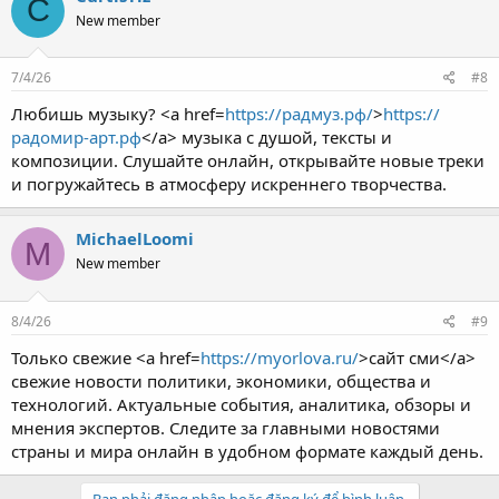
C
New member
7/4/26
#8
Любишь музыку? <a href=
https://радмуз.рф/
>
https://
радомир-арт.рф
</a> музыка с душой, тексты и
композиции. Слушайте онлайн, открывайте новые треки
и погружайтесь в атмосферу искреннего творчества.
MichaelLoomi
M
New member
8/4/26
#9
Только свежие <a href=
https://myorlova.ru/
>сайт сми</a>
свежие новости политики, экономики, общества и
технологий. Актуальные события, аналитика, обзоры и
мнения экспертов. Следите за главными новостями
страны и мира онлайн в удобном формате каждый день.
Bạn phải đăng nhập hoặc đăng ký để bình luận.