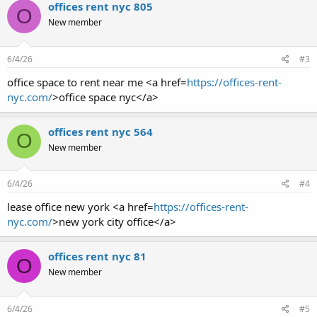
offices rent nyc 805
O
New member
6/4/26
#3
office space to rent near me <a href=
https://offices-rent-
nyc.com/
>office space nyc</a>
offices rent nyc 564
O
New member
6/4/26
#4
lease office new york <a href=
https://offices-rent-
nyc.com/
>new york city office</a>
offices rent nyc 81
O
New member
6/4/26
#5