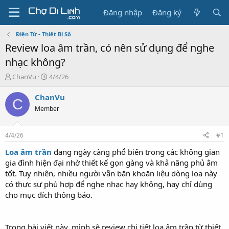
Đăng nhập
Đăng ký
Điện Tử - Thiết Bị Số
Review loa âm trần, có nên sử dụng để nghe
nhạc không?
T
N
ChanVu
4/4/26
h
g
r
à
ChanVu
C
e
y
Member
a
g
d
ử
s
i
4/4/26
#1
t
a
Loa âm trần
đang ngày càng phổ biến trong các không gian
r
gia đình hiện đại nhờ thiết kế gọn gàng và khả năng phủ âm
t
tốt. Tuy nhiên, nhiều người vẫn băn khoăn liệu dòng loa này
e
có thực sự phù hợp để nghe nhạc hay không, hay chỉ dùng
r
cho mục đích thông báo.
Trong bài viết này, mình sẽ review chi tiết loa âm trần từ thiết