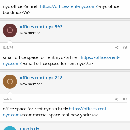
nyc office <a href=
https://offices-rent-nyc.com/
>nyc office
buildings</a>
offices rent nyc 593
O
New member
6/4/26
#6
small office space for rent nyc <a href=
https://offices-rent-
nyc.com/
>small office space for rent nyc</a>
offices rent nyc 218
O
New member
6/4/26
#7
office space for rent nyc <a href=
https://offices-rent-
nyc.com/
>commercial space rent new york</a>
CurtisTiz