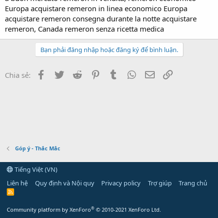
Europa acquistare remeron in linea economico Europa
acquistare remeron consegna durante la notte acquistare
remeron, Canada remeron senza ricetta medica
Bạn phải đăng nhập hoặc đăng ký để bình luận.
Facebook
Twitter
Reddit
Pinterest
Tumblr
WhatsApp
Email
Link
Chia sẻ:
Góp ý - Thắc Mắc
Tiếng Việt (VN)
Liên hệ
Quy định và Nội quy
Privacy policy
Trợ giúp
Trang chủ
R
S
S
®
Community platform by XenForo
© 2010-2021 XenForo Ltd.