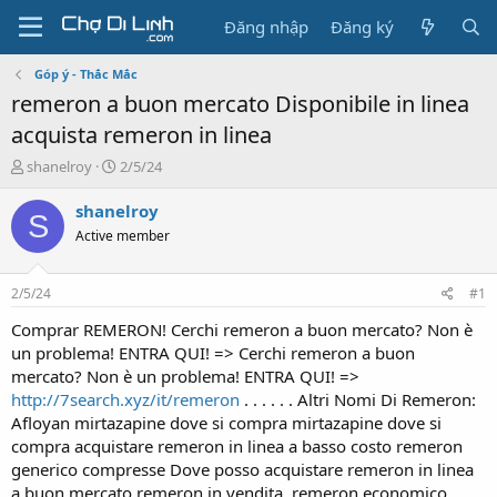
Đăng nhập
Đăng ký
Góp ý - Thắc Mắc
remeron a buon mercato Disponibile in linea
acquista remeron in linea
T
N
shanelroy
2/5/24
h
g
r
à
shanelroy
S
e
y
Active member
a
g
d
ử
s
i
2/5/24
#1
t
a
Comprar REMERON! Cerchi remeron a buon mercato? Non è
r
un problema! ENTRA QUI! => Cerchi remeron a buon
t
mercato? Non è un problema! ENTRA QUI! =>
e
http://7search.xyz/it/remeron
. . . . . . Altri Nomi Di Remeron:
r
Afloyan mirtazapine dove si compra mirtazapine dove si
compra acquistare remeron in linea a basso costo remeron
generico compresse Dove posso acquistare remeron in linea
a buon mercato remeron in vendita, remeron economico