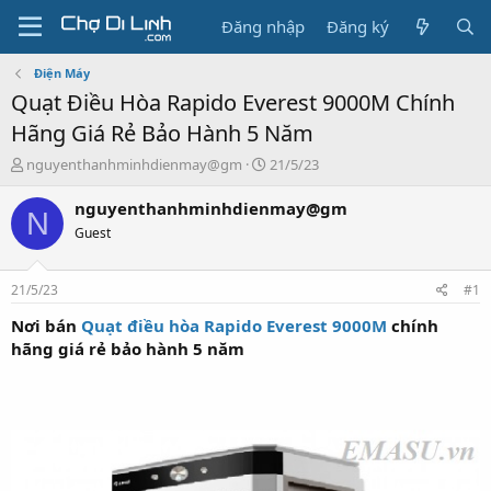
Đăng nhập
Đăng ký
Điện Máy
Quạt Điều Hòa Rapido Everest 9000M Chính
Hãng Giá Rẻ Bảo Hành 5 Năm
T
N
nguyenthanhminhdienmay@gm
21/5/23
h
g
r
à
nguyenthanhminhdienmay@gm
N
e
y
Guest
a
g
d
ử
s
i
21/5/23
#1
t
a
Nơi bán
Quạt điều hòa Rapido Everest 9000M
chính
r
hãng giá rẻ bảo hành 5 năm
t
e
r