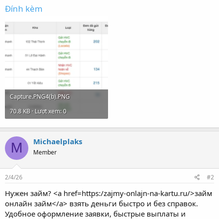
Đính kèm
Capture.PNG4(b).PNG
70.8 KB · Lượt xem: 0
Michaelplaks
M
Member
2/4/26
#2
Нужен займ? <a href=https:/zajmy-onlajn-na-kartu.ru/>займ
онлайн займ</a> взять деньги быстро и без справок.
Удобное оформление заявки, быстрые выплаты и