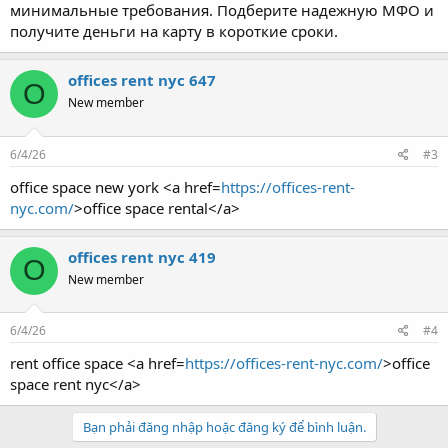
минимальные требования. Подберите надежную МФО и
получите деньги на карту в короткие сроки.
offices rent nyc 647
O
New member
6/4/26
#3
office space new york <a href=
https://offices-rent-
nyc.com/
>office space rental</a>
offices rent nyc 419
O
New member
6/4/26
#4
rent office space <a href=
https://offices-rent-nyc.com/
>office
space rent nyc</a>
Bạn phải đăng nhập hoặc đăng ký để bình luận.