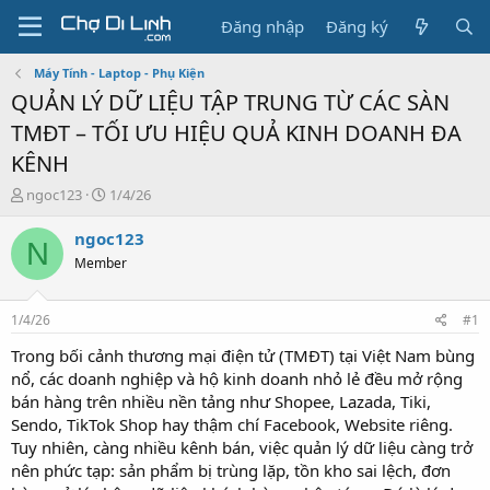
Đăng nhập
Đăng ký
Máy Tính - Laptop - Phụ Kiện
QUẢN LÝ DỮ LIỆU TẬP TRUNG TỪ CÁC SÀN
TMĐT – TỐI ƯU HIỆU QUẢ KINH DOANH ĐA
KÊNH
T
N
ngoc123
1/4/26
h
g
r
à
ngoc123
N
e
y
Member
a
g
d
ử
s
i
1/4/26
#1
t
a
Trong bối cảnh thương mại điện tử (TMĐT) tại Việt Nam bùng
r
nổ, các doanh nghiệp và hộ kinh doanh nhỏ lẻ đều mở rộng
t
bán hàng trên nhiều nền tảng như Shopee, Lazada, Tiki,
e
Sendo, TikTok Shop hay thậm chí Facebook, Website riêng.
r
Tuy nhiên, càng nhiều kênh bán, việc quản lý dữ liệu càng trở
nên phức tạp: sản phẩm bị trùng lặp, tồn kho sai lệch, đơn