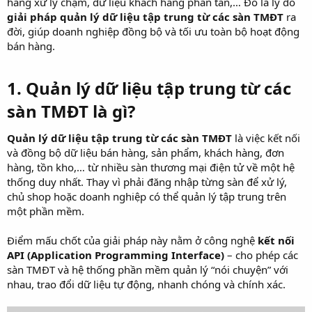
hàng xử lý chậm, dữ liệu khách hàng phân tán,… Đó là lý do
giải pháp quản lý dữ liệu tập trung từ các sàn TMĐT
ra
đời, giúp doanh nghiệp đồng bộ và tối ưu toàn bộ hoạt động
bán hàng.
1. Quản lý dữ liệu tập trung từ các
sàn TMĐT là gì?​
Quản lý dữ liệu tập trung từ các sàn TMĐT
là việc kết nối
và đồng bộ dữ liệu bán hàng, sản phẩm, khách hàng, đơn
hàng, tồn kho,… từ nhiều sàn thương mại điện tử về một hệ
thống duy nhất. Thay vì phải đăng nhập từng sàn để xử lý,
chủ shop hoặc doanh nghiệp có thể quản lý tập trung trên
một phần mềm.
Điểm mấu chốt của giải pháp này nằm ở công nghệ
kết nối
API (Application Programming Interface)
– cho phép các
sàn TMĐT và hệ thống phần mềm quản lý “nói chuyện” với
nhau, trao đổi dữ liệu tự động, nhanh chóng và chính xác.