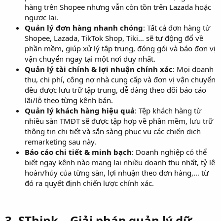
hàng trên Shopee nhưng vẫn còn tồn trên Lazada hoặc
ngược lại.
Quản lý đơn hàng nhanh chóng
: Tất cả đơn hàng từ
Shopee, Lazada, TikTok Shop, Tiki… sẽ tự động đổ về
phần mềm, giúp xử lý tập trung, đóng gói và báo đơn vị
vận chuyển ngay tại một nơi duy nhất.
Quản lý tài chính & lợi nhuận chính xác
: Mọi doanh
thu, chi phí, công nợ nhà cung cấp và đơn vị vận chuyển
đều được lưu trữ tập trung, dễ dàng theo dõi báo cáo
lãi/lỗ theo từng kênh bán.
Quản lý khách hàng hiệu quả
: Tệp khách hàng từ
nhiều sàn TMĐT sẽ được tập hợp về phần mềm, lưu trữ
thông tin chi tiết và sẵn sàng phục vụ các chiến dịch
remarketing sau này.
Báo cáo chi tiết & minh bạch
: Doanh nghiệp có thể
biết ngay kênh nào mang lại nhiều doanh thu nhất, tỷ lệ
hoàn/hủy của từng sàn, lợi nhuận theo đơn hàng,… từ
đó ra quyết định chiến lược chính xác.
3. SThink – Giải pháp quản lý dữ