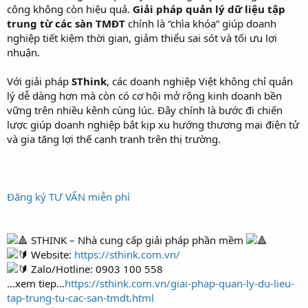
công không còn hiệu quả.
Giải pháp quản lý dữ liệu tập
trung từ các sàn TMĐT
chính là “chìa khóa” giúp doanh
nghiệp tiết kiệm thời gian, giảm thiểu sai sót và tối ưu lợi
nhuận.
Với giải pháp
SThink
, các doanh nghiệp Việt không chỉ quản
lý dễ dàng hơn mà còn có cơ hội mở rộng kinh doanh bền
vững trên nhiều kênh cùng lúc. Đây chính là bước đi chiến
lược giúp doanh nghiệp bắt kịp xu hướng thương mại điện tử
và gia tăng lợi thế cạnh tranh trên thị trường.
Đăng ký TƯ VẤN miễn phí
STHINK – Nhà cung cấp giải pháp phần mềm
Website:
https://sthink.com.vn/
Zalo/Hotline: 0903 100 558
...xem tiep...
https://sthink.com.vn/giai-phap-quan-ly-du-lieu-
tap-trung-tu-cac-san-tmdt.html