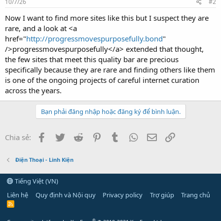
10/7/26
#2
Now I want to find more sites like this but I suspect they are
rare, and a look at <a
href="
http://progressmovespurposefully.bond
"
/>progressmovespurposefully</a> extended that thought,
the few sites that meet this quality bar are precious
specifically because they are rare and finding others like them
is one of the ongoing projects of careful internet curation
across the years.
Bạn phải đăng nhập hoặc đăng ký để bình luận.
Facebook
Twitter
Reddit
Pinterest
Tumblr
WhatsApp
Email
Link
Chia sẻ:
Điện Thoại - Linh Kiện
Tiếng Việt (VN)
Liên hệ
Quy định và Nội quy
Privacy policy
Trợ giúp
Trang chủ
R
S
S
®