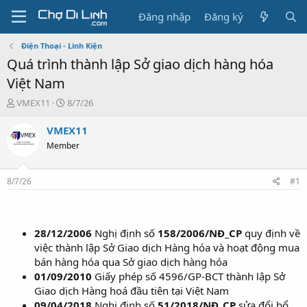
Đăng nhập
Đăng ký
Điện Thoại - Linh Kiện
Quá trình thành lập Sở giao dịch hàng hóa
Việt Nam
T
N
VMEX11
8/7/26
h
g
r
à
VMEX11
e
y
Member
a
g
d
ử
s
i
8/7/26
#1
t
a
r
t
28/12/2006
Nghị định số
158/2006/NĐ_CP
quy định về
e
việc thành lập Sở Giao dịch Hàng hóa và hoạt động mua
r
bán hàng hóa qua Sở giao dịch hàng hóa
01/09/2010
Giấy phép số 4596/GP-BCT thành lập Sở
Giao dịch Hàng hoá đầu tiên tại Việt Nam
09/04/2018
Nghị định số
51/2018/NĐ_CP
sửa đổi bổ