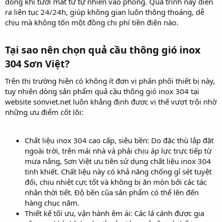
dòng khí tươi mát từ tự nhiên vào phòng. Quá trình này diễn
ra liên tục 24/24h, giúp không gian luôn thông thoáng, dễ
chịu mà không tốn một đồng chi phí tiền điện nào.
Tại sao nên chọn quả cầu thông gió inox
304 Sơn Việt?​
Trên thị trường hiện có không ít đơn vị phân phối thiết bị này,
tuy nhiên dòng sản phẩm quả cầu thông gió inox 304 tại
website sonviet.net luôn khẳng định được vị thế vượt trội nhờ
những ưu điểm cốt lõi:
Chất liệu inox 304 cao cấp, siêu bền: Do đặc thù lắp đặt
ngoài trời, trên mái nhà và phải chịu áp lực trực tiếp từ
mưa nắng, Sơn Việt ưu tiên sử dụng chất liệu inox 304
tinh khiết. Chất liệu này có khả năng chống gỉ sét tuyệt
đối, chịu nhiệt cực tốt và không bị ăn mòn bởi các tác
nhân thời tiết. Độ bền của sản phẩm có thể lên đến
hàng chục năm.
Thiết kế tối ưu, vận hành êm ái: Các lá cánh được gia