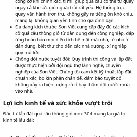
công cơ khí chính xác, tỉ mỉ, giúp quả cầu có thể tự quay
ngay cả khi sức gió ngoài trời rất yếu. Hệ thống trục
quay vận hành trơn tru, không gây ra tiếng ồn khó chịu,
mang lại không gian yên tĩnh cho gia đình bạn.
Đa dạng kích thước: Sơn Việt cung cấp đầy đủ các kích
cỡ quả cầu thông gió từ dân dụng đến công nghiệp, đáp
ứng hoàn hảo mọi diện tích bề mặt mái nhà, từ nhà ở
dân dụng, biệt thự cho đến các nhà xưởng, xí nghiệp
quy mô lớn.
Chống dột nước tuyệt đối: Quy trình thi công và lắp đặt
được thực hiện bởi đội ngũ thợ lành nghề, chuyên
nghiệp của Sơn Việt. Chúng tôi cam kết kỹ thuật lắp đặt
chuẩn xác, bo kín phần chân đế, đảm bảo tuyệt đối
không xảy ra hiện tượng rò rỉ hay thấm dột nước mưa
vào nhà.
Lợi ích kinh tế và sức khỏe vượt trội​
Đầu tư lắp đặt quả cầu thông gió inox 304 mang lại giá trị
kinh tế lâu dài: