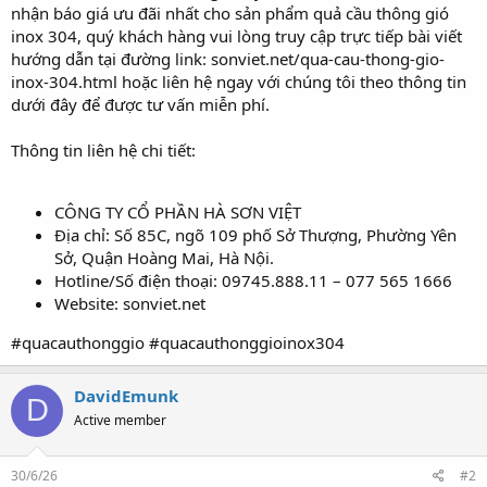
nhận báo giá ưu đãi nhất cho sản phẩm quả cầu thông gió
inox 304, quý khách hàng vui lòng truy cập trực tiếp bài viết
hướng dẫn tại đường link: sonviet.net/qua-cau-thong-gio-
inox-304.html hoặc liên hệ ngay với chúng tôi theo thông tin
dưới đây để được tư vấn miễn phí.
Thông tin liên hệ chi tiết:
CÔNG TY CỔ PHẦN HÀ SƠN VIỆT
Địa chỉ: Số 85C, ngõ 109 phố Sở Thượng, Phường Yên
Sở, Quận Hoàng Mai, Hà Nội.
Hotline/Số điện thoại: 09745.888.11 – 077 565 1666
Website: sonviet.net
#quacauthonggio #quacauthonggioinox304
DavidEmunk
D
Active member
30/6/26
#2