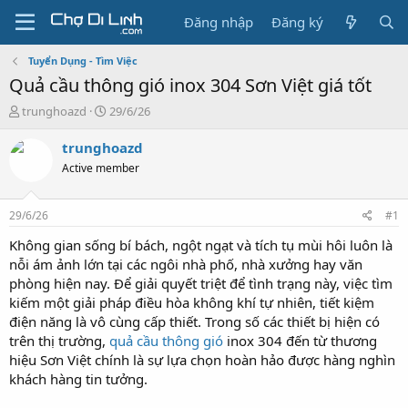
Đăng nhập
Đăng ký
Tuyển Dụng - Tìm Việc
Quả cầu thông gió inox 304 Sơn Việt giá tốt
T
N
trunghoazd
29/6/26
h
g
r
à
trunghoazd
e
y
Active member
a
g
d
ử
s
i
29/6/26
#1
t
a
Không gian sống bí bách, ngột ngạt và tích tụ mùi hôi luôn là
r
nỗi ám ảnh lớn tại các ngôi nhà phố, nhà xưởng hay văn
t
phòng hiện nay. Để giải quyết triệt để tình trạng này, việc tìm
e
kiếm một giải pháp điều hòa không khí tự nhiên, tiết kiệm
r
điện năng là vô cùng cấp thiết. Trong số các thiết bị hiện có
trên thị trường,
quả cầu thông gió
inox 304 đến từ thương
hiệu Sơn Việt chính là sự lựa chọn hoàn hảo được hàng nghìn
khách hàng tin tưởng.