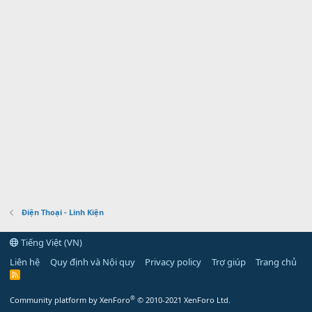
Điện Thoại - Linh Kiện
Tiếng Việt (VN)
Liên hệ
Quy định và Nội quy
Privacy policy
Trợ giúp
Trang chủ
R
S
S
®
Community platform by XenForo
© 2010-2021 XenForo Ltd.