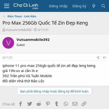
Đăng nhập
Đăng ký
Điện Thoại - Linh Kiện
Pro Max 256Gb Quốc Tế Zin Đẹp Keng
T
N
Vutuanmobile392
3/11/21
h
g
r
à
Vutuanmobile392
V
e
y
Guest
a
g
d
ử
s
i
3/11/21
#1
t
a
iphone 11 pro max 256gb quốc tế zin all đẹp leng keng
r
giá 19tr.xx ai cần ib e
t
392 Trần phú Vũ Tuấn Mobile
e
đối diện nhà thờ Bảo Lộc
r
Bạn phải đăng nhập hoặc đăng ký để bình luận.
Facebook
Twitter
Reddit
Pinterest
Tumblr
WhatsApp
Email
Link
Chia sẻ: