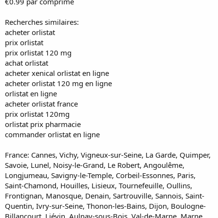
€0.99 par comprimé
Recherches similaires:
acheter orlistat
prix orlistat
prix orlistat 120 mg
achat orlistat
acheter xenical orlistat en ligne
acheter orlistat 120 mg en ligne
orlistat en ligne
acheter orlistat france
prix orlistat 120mg
orlistat prix pharmacie
commander orlistat en ligne
France: Cannes, Vichy, Vigneux-sur-Seine, La Garde, Quimper,
Savoie, Lunel, Noisy-le-Grand, Le Robert, Angoulême,
Longjumeau, Savigny-le-Temple, Corbeil-Essonnes, Paris,
Saint-Chamond, Houilles, Lisieux, Tournefeuille, Oullins,
Frontignan, Manosque, Denain, Sartrouville, Sannois, Saint-
Quentin, Ivry-sur-Seine, Thonon-les-Bains, Dijon, Boulogne-
Billancourt, Liévin, Aulnay-sous-Bois, Val-de-Marne, Marne,