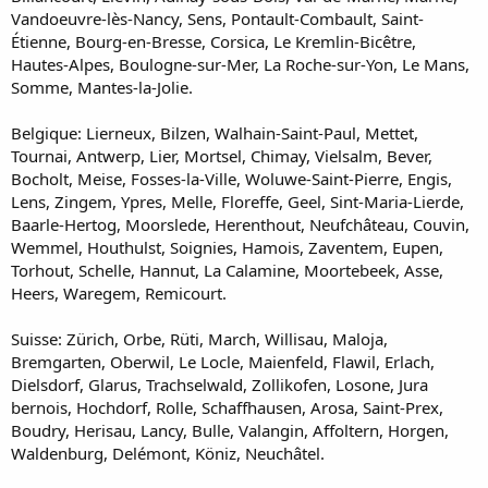
Vandoeuvre-lès-Nancy, Sens, Pontault-Combault, Saint-
Étienne, Bourg-en-Bresse, Corsica, Le Kremlin-Bicêtre,
Hautes-Alpes, Boulogne-sur-Mer, La Roche-sur-Yon, Le Mans,
Somme, Mantes-la-Jolie.
Belgique: Lierneux, Bilzen, Walhain-Saint-Paul, Mettet,
Tournai, Antwerp, Lier, Mortsel, Chimay, Vielsalm, Bever,
Bocholt, Meise, Fosses-la-Ville, Woluwe-Saint-Pierre, Engis,
Lens, Zingem, Ypres, Melle, Floreffe, Geel, Sint-Maria-Lierde,
Baarle-Hertog, Moorslede, Herenthout, Neufchâteau, Couvin,
Wemmel, Houthulst, Soignies, Hamois, Zaventem, Eupen,
Torhout, Schelle, Hannut, La Calamine, Moortebeek, Asse,
Heers, Waregem, Remicourt.
Suisse: Zürich, Orbe, Rüti, March, Willisau, Maloja,
Bremgarten, Oberwil, Le Locle, Maienfeld, Flawil, Erlach,
Dielsdorf, Glarus, Trachselwald, Zollikofen, Losone, Jura
bernois, Hochdorf, Rolle, Schaffhausen, Arosa, Saint-Prex,
Boudry, Herisau, Lancy, Bulle, Valangin, Affoltern, Horgen,
Waldenburg, Delémont, Köniz, Neuchâtel.