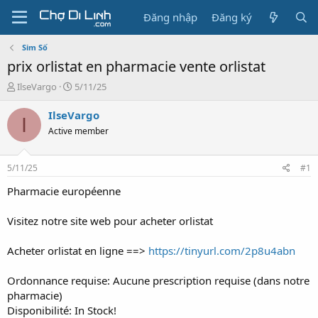
Đăng nhập
Đăng ký
Sim Số
prix orlistat en pharmacie vente orlistat
T
N
IlseVargo
5/11/25
h
g
r
à
IlseVargo
I
e
y
Active member
a
g
d
ử
s
i
5/11/25
#1
t
a
Pharmacie européenne
r
t
Visitez notre site web pour acheter orlistat
e
r
Acheter orlistat en ligne ==>
https://tinyurl.com/2p8u4abn
Ordonnance requise: Aucune prescription requise (dans notre
pharmacie)
Disponibilité: In Stock!