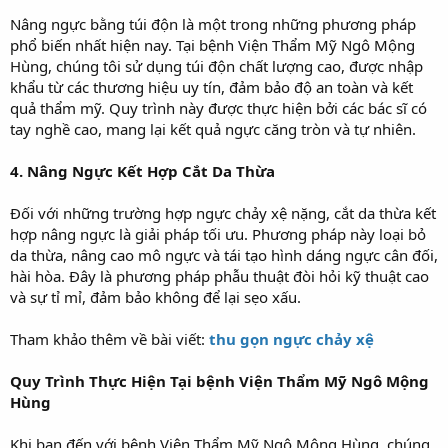
Nâng ngực bằng túi độn là một trong những phương pháp
phổ biến nhất hiện nay. Tại bệnh Viện Thẩm Mỹ Ngô Mộng
Hùng, chúng tôi sử dụng túi độn chất lượng cao, được nhập
khẩu từ các thương hiệu uy tín, đảm bảo độ an toàn và kết
quả thẩm mỹ. Quy trình này được thực hiện bởi các bác sĩ có
tay nghề cao, mang lại kết quả ngực căng tròn và tự nhiên.
4. Nâng Ngực Kết Hợp Cắt Da Thừa
Đối với những trường hợp ngực chảy xệ nặng, cắt da thừa kết
hợp nâng ngực là giải pháp tối ưu. Phương pháp này loại bỏ
da thừa, nâng cao mô ngực và tái tạo hình dáng ngực cân đối,
hài hòa. Đây là phương pháp phẫu thuật đòi hỏi kỹ thuật cao
và sự tỉ mỉ, đảm bảo không để lại sẹo xấu.
Tham khảo thêm về bài viết:
thu gọn ngực chảy xệ
Quy Trình Thực Hiện Tại bệnh Viện Thẩm Mỹ Ngô Mộng
Hùng
Khi bạn đến với bệnh Viện Thẩm Mỹ Ngô Mộng Hùng, chúng