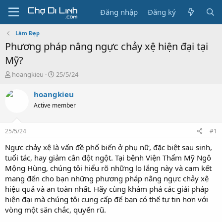
Đăng nhập
Đăng ký
Làm Đẹp
Phương pháp nâng ngực chảy xệ hiện đại tại
Mỹ?
T
N
hoangkieu
25/5/24
h
g
r
à
hoangkieu
e
y
Active member
a
g
d
ử
s
i
25/5/24
#1
t
a
Ngực chảy xệ là vấn đề phổ biến ở phụ nữ, đặc biệt sau sinh,
r
tuổi tác, hay giảm cân đột ngột. Tại bệnh Viện Thẩm Mỹ Ngô
t
Mộng Hùng, chúng tôi hiểu rõ những lo lắng này và cam kết
e
mang đến cho bạn những phương pháp nâng ngực chảy xệ
r
hiệu quả và an toàn nhất. Hãy cùng khám phá các giải pháp
hiện đại mà chúng tôi cung cấp để bạn có thể tự tin hơn với
vòng một săn chắc, quyến rũ.