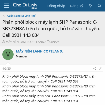
Đăng nhập
Đăng ký
Cuộc Sống Di Linh Phố
Phân phối block máy lạnh 5HP Panasonic C-
SB373H8A trên toàn quốc, hỗ trợ vận chuyển.
Call 0931 143 034
T
N
MÁY NÉN LẠNH COPELAND.
4/9/25
h
g
r
à
MÁY NÉN LẠNH COPELAND.
M
e
y
Member
a
g
d
ử
s
i
4/9/25
#1
t
a
Phân phối block máy lạnh 5HP Panasonic C-SB373H8A trên
r
toàn quốc, hỗ trợ vận chuyển. Call 0931 143 034
t
Phân phối block máy lạnh 5HP Panasonic C-SB373H8A trên
e
toàn quốc, hỗ trợ vận chuyển. Call 0931 143 034
r
Phân phối block máy lạnh 5HP Panasonic C-SB373H8A trên
toàn quốc, hỗ trợ vận chuyển. Call 0931 143 034