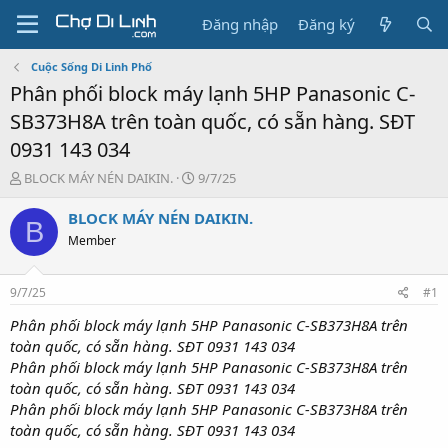
Đăng nhập
Đăng ký
Cuộc Sống Di Linh Phố
Phân phối block máy lạnh 5HP Panasonic C-
SB373H8A trên toàn quốc, có sẵn hàng. SĐT
0931 143 034
T
N
BLOCK MÁY NÉN DAIKIN.
9/7/25
h
g
r
à
BLOCK MÁY NÉN DAIKIN.
B
e
y
Member
a
g
d
ử
s
i
9/7/25
#1
t
a
Phân phối block máy lạnh 5HP Panasonic C-SB373H8A trên
r
toàn quốc, có sẵn hàng. SĐT 0931 143 034
t
Phân phối block máy lạnh 5HP Panasonic C-SB373H8A trên
e
toàn quốc, có sẵn hàng. SĐT 0931 143 034
r
Phân phối block máy lạnh 5HP Panasonic C-SB373H8A trên
toàn quốc, có sẵn hàng. SĐT 0931 143 034