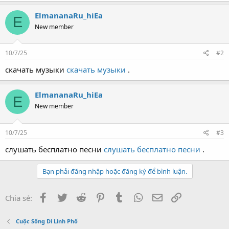
ElmananaRu_hiEa
E
New member
10/7/25
#2
скачать музыки
скачать музыки
.
ElmananaRu_hiEa
E
New member
10/7/25
#3
слушать бесплатно песни
слушать бесплатно песни
.
Bạn phải đăng nhập hoặc đăng ký để bình luận.
Facebook
Twitter
Reddit
Pinterest
Tumblr
WhatsApp
Email
Link
Chia sẻ:
Cuộc Sống Di Linh Phố