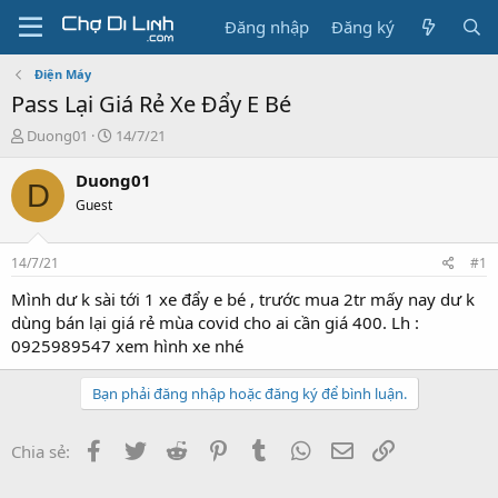
Đăng nhập
Đăng ký
Điện Máy
Pass Lại Giá Rẻ Xe Đẩy E Bé
T
N
Duong01
14/7/21
h
g
r
à
Duong01
D
e
y
Guest
a
g
d
ử
s
i
14/7/21
#1
t
a
Mình dư k sài tới 1 xe đẩy e bé , trước mua 2tr mấy nay dư k
r
dùng bán lại giá rẻ mùa covid cho ai cần giá 400. Lh :
t
0925989547 xem hình xe nhé
e
r
Bạn phải đăng nhập hoặc đăng ký để bình luận.
Facebook
Twitter
Reddit
Pinterest
Tumblr
WhatsApp
Email
Link
Chia sẻ: