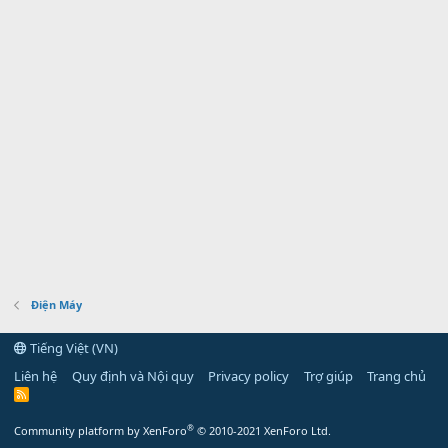
Điện Máy
Tiếng Việt (VN)
Liên hệ
Quy định và Nội quy
Privacy policy
Trợ giúp
Trang chủ
R
S
S
®
Community platform by XenForo
© 2010-2021 XenForo Ltd.