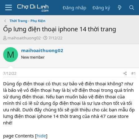
Đăng nhập
Đăng ký
Thời Trang - Phụ Kiện
Ốp lưng điện thoại iphone 14 thời trang
T
N
maihoaithuong02
7/12/22
h
g
r
à
maihoaithuong02
M
e
y
New member
a
g
d
ử
s
i
7/12/22
#1
t
a
Dùng ốp điện thoại có thực sự bảo vệ điện thoại không? như
r
là bảo vệ vỏ điện thoại hay là bị vỡ điện thoại trong quá trình
t
sử dụng điện thoại. Nếu bạn muốn bảo vệ điện thoại của
e
mình thì có lẽ sử dụng ốp điện thoại là sự lựa chọn tốt và tối
r
ưu nhất. Dưới đây chúng tôi sẽ giới thiệu cho các bạn mẫu ốp
lưng điện thoại iphone 14 thời trang của nhà 47 case store
nhé!
page Contents [
hide
]