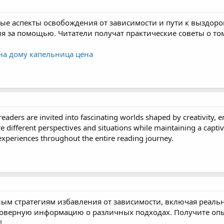
ные аспекты освобождения от зависимости и пути к выздо
 за помощью. Читатели получат практические советы о том
на дому капельница цена
 readers are invited into fascinating worlds shaped by creativity, 
re different perspectives and situations while maintaining a cap
 experiences throughout the entire reading journey.
ным стратегиям избавления от зависимости, включая реал
товерную информацию о различных подходах. Получите опы
!