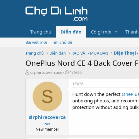
Trang chủ
Diễn đàn
Có gì mới
Thành
Bài viết mới
Tìm chủ đề
Trang chủ
Diễn đàn
RAO VẶT - MUA BÁN
Điện Thoại -
OnePlus Nord CE 4 Back Cover 
T
N
sirphirecovercase
1/6/26
h
g
r
à
1/6/26
e
y
S
Hunt down the perfect
OnePlus
a
g
d
ử
unboxing photos, and recommend
s
i
protection without adding bulk
t
sirphirecoverca
a
r
se
t
New member
e