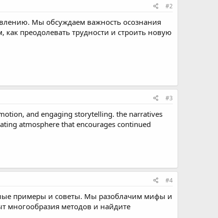
#2
ровлению. Мы обсуждаем важность осознания
, как преодолевать трудности и строить новую
#3
emotion, and engaging storytelling. the narratives
tivating atmosphere that encourages continued
#4
ьные примеры и советы. Мы разоблачим мифы и
т многообразия методов и найдите