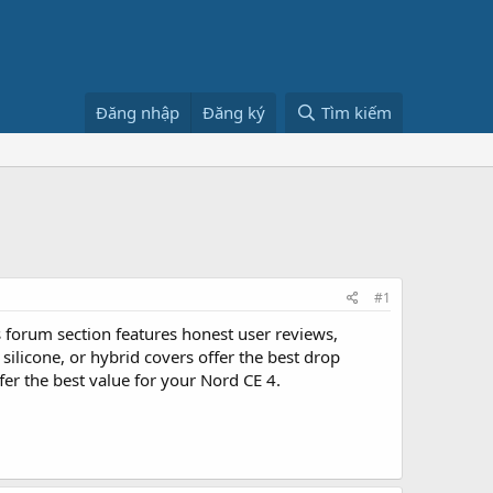
Đăng nhập
Đăng ký
Tìm kiếm
#1
 forum section features honest user reviews,
ilicone, or hybrid covers offer the best drop
er the best value for your Nord CE 4.