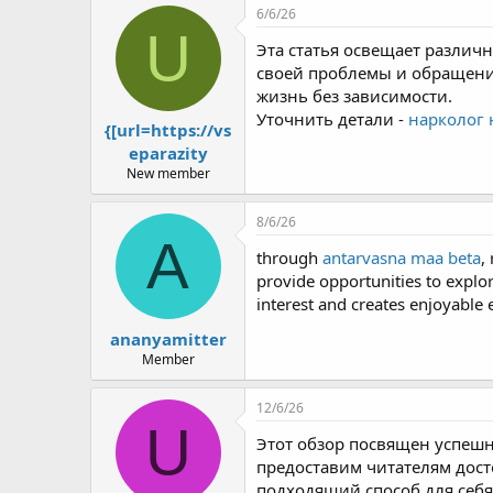
r
6/6/26
U
Эта статья освещает различ
своей проблемы и обращения
жизнь без зависимости.
Уточнить детали -
нарколог 
{[url=https://vs
eparazity
New member
8/6/26
A
through
antarvasna maa beta
,
provide opportunities to explo
interest and creates enjoyable
ananyamitter
Member
12/6/26
U
Этот обзор посвящен успеш
предоставим читателям дос
подходящий способ для себя